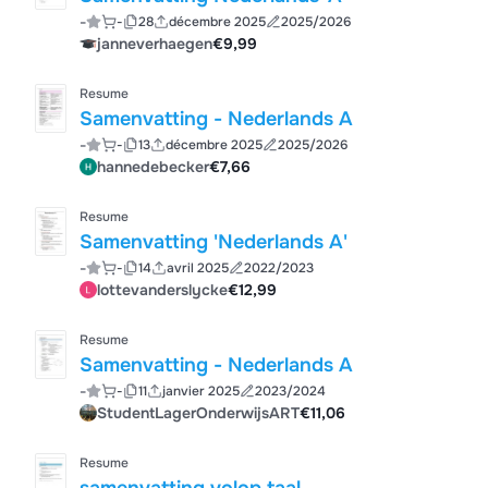
-
-
28
décembre 2025
2025/2026
janneverhaegen
€9,99
Resume
Samenvatting - Nederlands A
-
-
13
décembre 2025
2025/2026
hannedebecker
€7,66
Resume
Samenvatting 'Nederlands A'
-
-
14
avril 2025
2022/2023
lottevanderslycke
€12,99
Resume
Samenvatting - Nederlands A
-
-
11
janvier 2025
2023/2024
StudentLagerOnderwijsART
€11,06
Resume