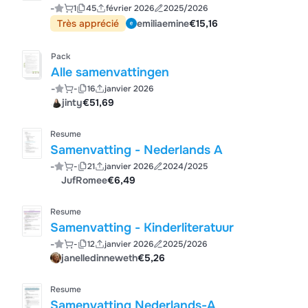
-
1
45
février 2026
2025/2026
Très apprécié
emiliaemine
€15,16
Pack
Alle samenvattingen
-
-
16
janvier 2026
jinty
€51,69
Resume
Samenvatting - Nederlands A
-
-
21
janvier 2026
2024/2025
JufRomee
€6,49
Resume
Samenvatting - Kinderliteratuur
-
-
12
janvier 2026
2025/2026
janelledinneweth
€5,26
Resume
Samenvatting Nederlands-A