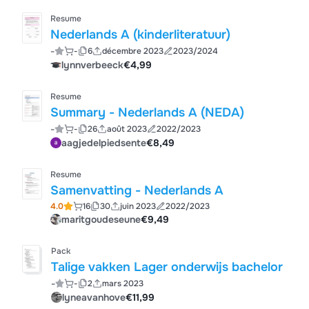
Resume
Nederlands A (kinderliteratuur)
-
-
6
décembre 2023
2023/2024
lynnverbeeck
€4,99
Resume
Summary - Nederlands A (NEDA)
-
-
26
août 2023
2022/2023
aagjedelpiedsente
€8,49
Resume
Samenvatting - Nederlands A
4.0
16
30
juin 2023
2022/2023
maritgoudeseune
€9,49
Pack
Talige vakken Lager onderwijs bachelor
-
-
2
mars 2023
lyneavanhove
€11,99