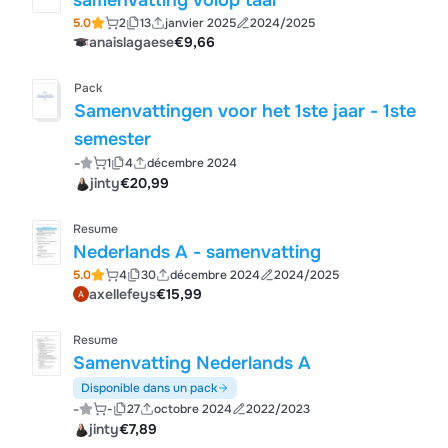
samenvatting volop taal
5.0
2
13
janvier 2025
2024/2025
anaislagaese
€9,66
Pack
Samenvattingen voor het 1ste jaar - 1ste
semester
-
1
4
décembre 2024
jinty
€20,99
Resume
Nederlands A - samenvatting
5.0
4
30
décembre 2024
2024/2025
axellefeys
€15,99
Resume
Samenvatting Nederlands A
Disponible dans un pack
-
-
27
octobre 2024
2022/2023
jinty
€7,89