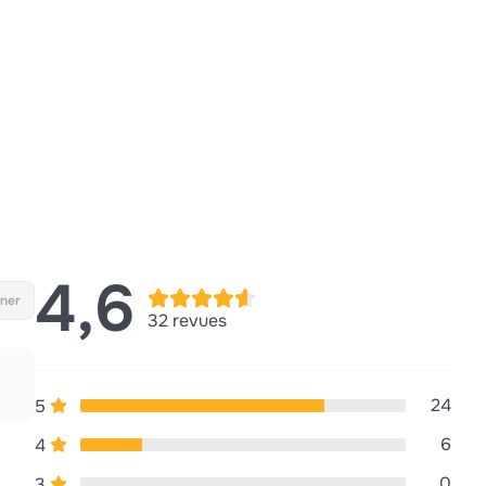
4,6
ner
32 revues
24
5
6
4
0
3