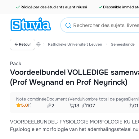
Rédigé par des étudiants ayant réussi
Disponible immédia
Retour
Katholieke Universiteit Leuven
Geneeskunde
Pack
Voordeelbundel VOLLEDIGE samenvat
(Prof Weynand en Prof Neyrinck)
Note combinée
Documents
Vendu
Nombre total de pages
Derni
5,0
2
13
107
01
(1)
VOORDEELBUNDEL: FYSIOLOGIE MORFOLOGIE KU LEUV
Fysiologie en morfologie van het ademhalingsstelsel nu 
én goedkoper in bundel dan apart! Zie de aparte docume