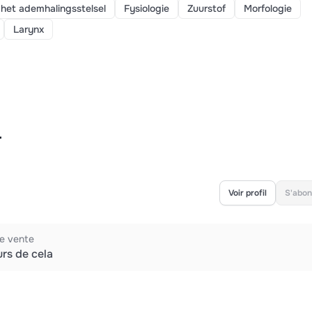
het ademhalingsstelsel
Fysiologie
Zuurstof
Morfologie
Larynx
r
Voir profil
S'abon
re vente
urs de cela