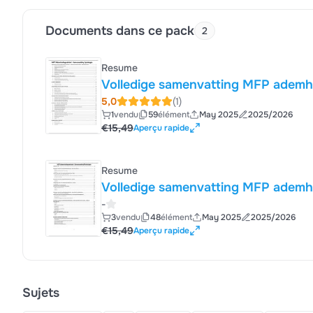
Documents dans ce pack
2
Resume
Volledige samenvatting MFP ademhal
5,0
(1)
1
vendu
59
élément
May 2025
2025/2026
€15,49
Aperçu rapide
Resume
Volledige samenvatting MFP ademha
-
3
vendu
48
élément
May 2025
2025/2026
€15,49
Aperçu rapide
Sujets