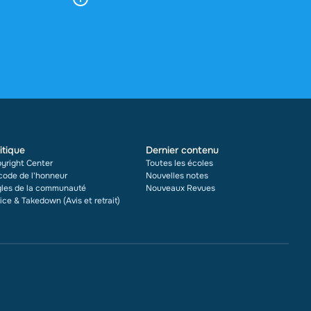
 derniers
fait déjà 16
 et le
itique
Dernier contenu
yright Center
Toutes les écoles
code de l'honneur
Nouvelles notes
les de la communauté
Nouveaux Revues
ice & Takedown (Avis et retrait)