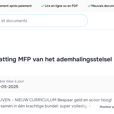
tement après paiement
Lire en ligne ou en PDF
Mauvais docume
ting MFP van het ademhalingsstelsel
ère mise à jour
-05-2025
EN – NIEUW CURRICULUM Bespaar geld en scoor hoog!
samen in één krachtige bundel: super volledig, helder uitge
Montrer p
nten voor de gedetailleerde uitleg