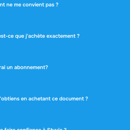
ent ne me convient pas ?
 tu changes d'avis dans les 14 jours suivant ton achat et que t
é le document, tu peux te faire rembourser. Ton achat est to
est-ce que j'achète exactement ?
ace de marché : vous achetez directement à l'étudiant qui a c
gère le paiement en toute sécurité et garantit chaque achat
e gratuite, pour que vous ne preniez jamais de risque.
urai un abonnement?
€22,49 une seule fois pour ce document, et rien de plus. Pas
s de renouvellement automatique, pas de petits caractères.
j'obtiens en achetant ce document ?
PDF disponible immédiatement après le paiement. Vous pouve
ou le télécharger, et il reste accessible sans limite depuis vo