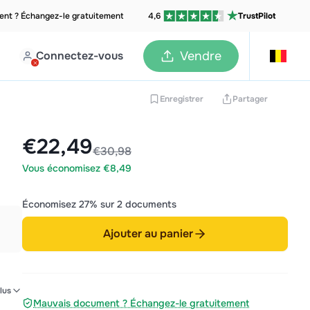
nt ? Échangez-le gratuitement
4,6
TrustPilot
Connectez-vous
Vendre
Enregistrer
Partager
€22,49
€30,98
Vous économisez €8,49
Économisez 27% sur 2 documents
Ajouter au panier
legd
lus
Mauvais document ? Échangez-le gratuitement