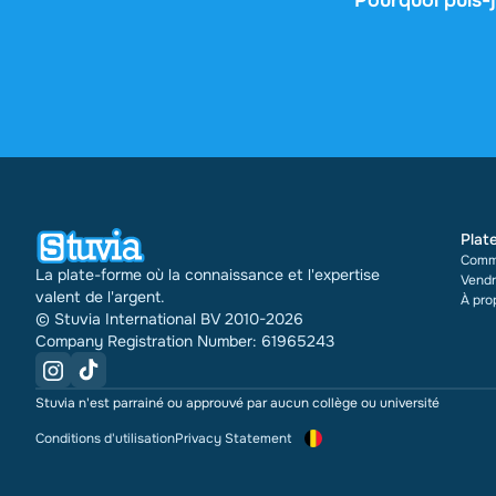
Pourquoi puis-j
4,6 étoiles sur G
jours, 31740 docu
ans que nous le 
nombre de fois qu
Plat
Comm
La plate-forme où la connaissance et l'expertise
Vendr
valent de l'argent.
À pro
© Stuvia International BV 2010-2026
Company Registration Number: 61965243
Stuvia n'est parrainé ou approuvé par aucun collège ou université
Conditions d'utilisation
Privacy Statement