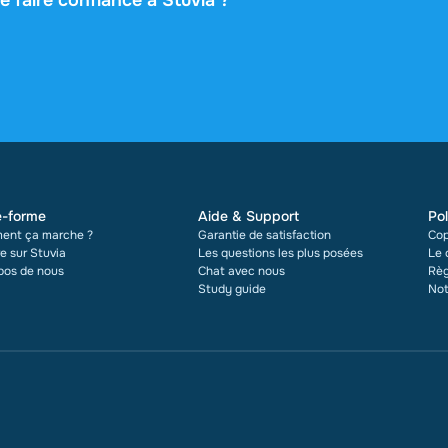
e faire confiance à Stuvia ?
oogle et Trustpilot, sur la base de plus de 2 000 avis. Ces 30
ments ont été vendus via Stuvia dans plusieurs pays. Et cela 
faisons. Pour chaque document, vous voyez également la note
'il a été vendu.
e-forme
Aide & Support
Pol
ent ça marche ?
Garantie de satisfaction
Cop
e sur Stuvia
Les questions les plus posées
Le 
pos de nous
Chat avec nous
Règ
Study guide
Not