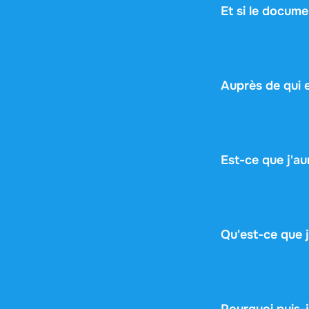
Et si le docum
Pas de souci ! Si
encore télécharg
risque.
Auprès de qui 
Stuvia est une pl
document. Stuvia 
garantie d'échang
Est-ce que j'a
Non. Vous payez 
d'abonnement, pa
Qu'est-ce que 
Vous recevez un 
document en ligne 