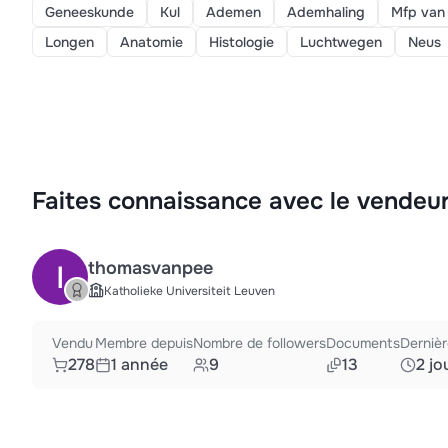
Geneeskunde
Kul
Ademen
Ademhaling
Mfp van 
Longen
Anatomie
Histologie
Luchtwegen
Neus
Faites connaissance avec le vendeu
thomasvanpee
Katholieke Universiteit Leuven
Vendu
Membre depuis
Nombre de followers
Documents
Derniè
278
1 année
9
13
2 jo