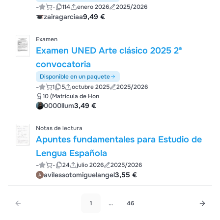
-
-
114
enero 2026
2025/2026
zairagarciaa
9,49 €
Examen
Examen UNED Arte clásico 2025 2ª
convocatoria
Disponible en un paquete
-
1
5
octubre 2025
2025/2026
10 (Matrícula de Hon
0000llum
3,49 €
Notas de lectura
Apuntes fundamentales para Estudio de
Lengua Española
-
-
24
julio 2026
2025/2026
avilessotomiguelangel
3,55 €
1
...
46