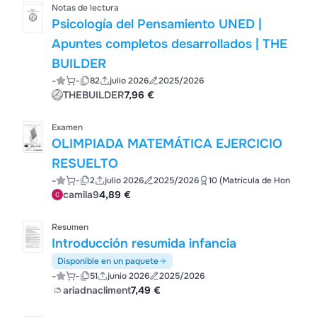
Notas de lectura
Psicología del Pensamiento UNED |
Apuntes completos desarrollados | THE
BUILDER
-
-
82
julio 2026
2025/2026
THEBUILDER
7,96 €
Examen
OLIMPIADA MATEMÁTICA EJERCICIO
RESUELTO
-
-
2
julio 2026
2025/2026
10 (Matrícula de Hon
camila9
4,89 €
Resumen
Introducción resumida infancia
Disponible en un paquete
-
-
51
junio 2026
2025/2026
ariadnacliment
7,49 €