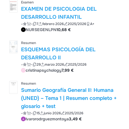
Examen
EXAMEN DE PSICOLOGIA DEL
DESARROLLO INFANTIL
-
-
7
febrero 2026
2025/2026
A+
NURSEGENLPN
10,68 €
Resumen
ESQUEMAS PSICOLOGÍA DEL
DESARROLLO II
-
-
29
marzo 2026
2025/2026
cristinapsychology
7,99 €
Resumen
Sumario Geografía General II: Humana
(UNED) – Tema 1 | Resumen completo +
glosario + test
-
-
15
junio 2026
2025/2026
lvarorodrguezmontoya
3,49 €