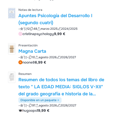
Notas de lectura
Apuntes Psicología del Desarrollo I
(segundo cuatri)
-
12
48
marzo 2025
2024/2025
cristinapsychology
9,99 €
Presentación
Magna Carta
-
-
10
agosto 2026
2026/2027
noone8
6,99 €
Resumen
Resumen de todos los temas del libro de
texto " LA EDAD MEDIA: SIGLOS V-XII"
del grado geografía e historia de la
UNED
Disponible en un paquete
-
-
97
agosto 2026
2026/2027
hugoops
19,99 €