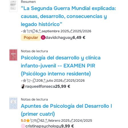
Resumen
“La Segunda Guerra Mundial explicada:
causas, desarrollo, consecuencias y
legado histórico”
-
1
6
septiembre 2025
2025/2026
Popular
davidchaguay
6,49 €
Notas de lectura
Psicología del desarrollo y clínica
infanto-juvenil -- EXAMEN PIR
(Psicólogo interno residente)
-
-
208
julio 2026
2025/2026
raqueellfonseca
25,99 €
Notas de lectura
Apuntes de Psicología del Desarrollo I
(primer cuatri)
5.0
11
62
febrero 2025
2024/2025
cristinapsychology
9,99 €