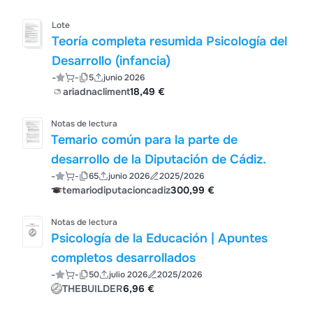
Lote
Teoría completa resumida Psicología del
Desarrollo (infancia)
-
-
5
junio 2026
ariadnacliment
18,49 €
Notas de lectura
Temario común para la parte de
desarrollo de la Diputación de Cádiz.
-
-
65
junio 2026
2025/2026
temariodiputacioncadiz
300,99 €
Notas de lectura
Psicología de la Educación | Apuntes
completos desarrollados
-
-
50
julio 2026
2025/2026
THEBUILDER
6,96 €