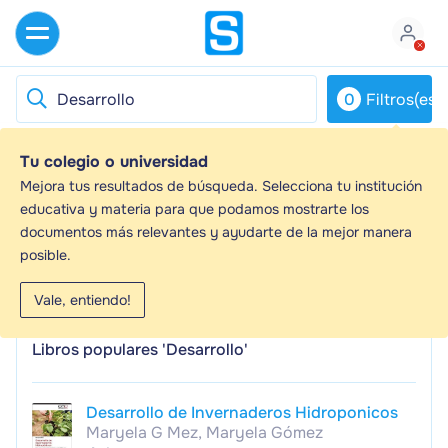
0
Filtros(es)
Tu colegio o universidad
Desarrollo - Guías de estudio, Notas de
Mejora tus resultados de búsqueda. Selecciona tu institución
estudios & Resúmenes
educativa y materia para que podamos mostrarte los
documentos más relevantes y ayudarte de la mejor manera
¿Buscas las mejores guías de estudio, notas de estudio
posible.
y resúmenes para Desarrollo? En esta página
encontrarás 907 documentos de estudio para
Vale, entiendo!
Desarrollo.
Libros populares 'Desarrollo'
Desarrollo de Invernaderos Hidroponicos
Maryela G Mez, Maryela Gómez