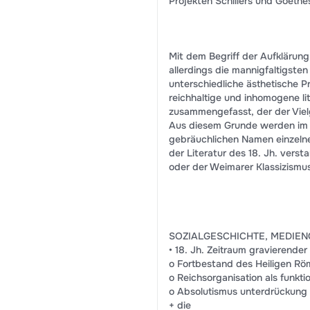
Projekten Schillers und Goethes 
Mit dem Begriff der Aufklärun
allerdings die mannigfaltigste
unterschiedliche ästhetische P
reichhaltige und inhomogene li
zusammengefasst, der der Vielg
Aus diesem Grunde werden im 
gebräuchlichen Namen einzelne
der Literatur des 18. Jh. vers
oder der Weimarer Klassizismus
SOZIALGESCHICHTE, MEDIEN
• 18. Jh. Zeitraum gravierende
o Fortbestand des Heiligen Rö
o Reichsorganisation als funkt
o Absolutismus unterdrückung
+ die