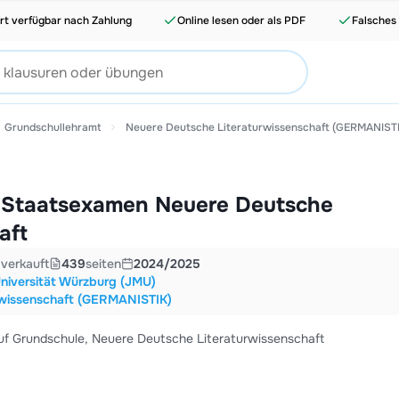
rt verfügbar nach Zahlung
Online lesen oder als PDF
Falsches
Grundschullehramt
Neuere Deutsche Literaturwissenschaft (GERMANIST
Staatsexamen Neuere Deutsche
aft
3
verkauft
439
seiten
2024/2025
Universität Würzburg (JMU)
rwissenschaft (GERMANISTIK)
f Grundschule, Neuere Deutsche Literaturwissenschaft