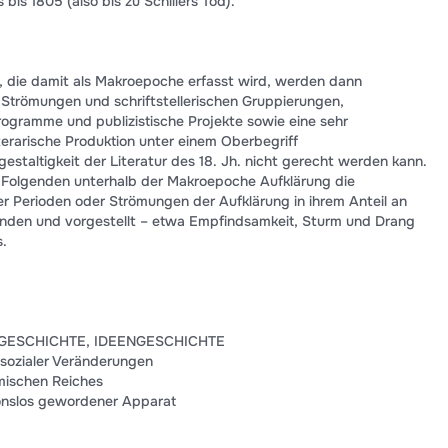
bis 1805 (also bis zu Schillers Tod).
g, die damit als Makroepoche erfasst wird, werden dann
n Strömungen und schriftstellerischen Gruppierungen,
rogramme und publizistische Projekte sowie eine sehr
terarische Produktion unter einem Oberbegriff
estaltigkeit der Literatur des 18. Jh. nicht gerecht werden kann.
Folgenden unterhalb der Makroepoche Aufklärung die
r Perioden oder Strömungen der Aufklärung in ihrem Anteil an
tanden und vorgestellt – etwa Empfindsamkeit, Sturm und Drang
.
GESCHICHTE, IDEENGESCHICHTE
r sozialer Veränderungen
mischen Reiches
ionslos gewordener Apparat