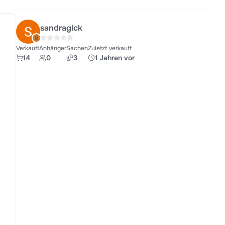
sandraglck
Verkauft
Anhänger
Sachen
Zuletzt verkauft
14
0
3
1 Jahren vor