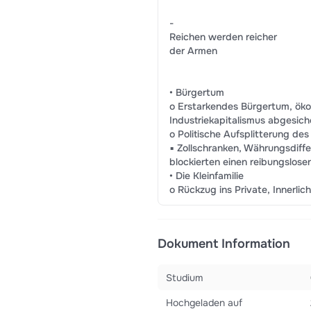
-
Reichen werden reicher
der Armen
• Bürgertum
o Erstarkendes Bürgertum, ök
Industriekapitalismus abgesich
o Politische Aufsplitterung des
▪ Zollschranken, Währungsdif
blockierten einen reibungslos
• Die Kleinfamilie
o Rückzug ins Private, Innerlic
Dokument Information
Studium
Hochgeladen auf