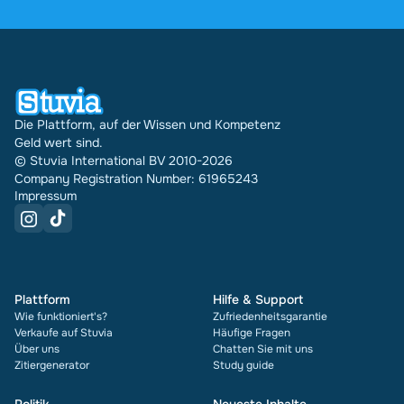
wurden über Stuvia 31542 Dokumente in mehreren
Ländern verkauft. Und das machen wir schon seit
16 Jahren. Bei jedem Dokument siehst du außerdem
die Bewertung und wie oft es verkauft wurde.
Die Plattform, auf der Wissen und Kompetenz
Geld wert sind.
© Stuvia International BV 2010-2026
Company Registration Number: 61965243
Impressum
Plattform
Hilfe & Support
Wie funktioniert's?
Zufriedenheitsgarantie
Verkaufe auf Stuvia
Häufige Fragen
Über uns
Chatten Sie mit uns
Zitiergenerator
Study guide