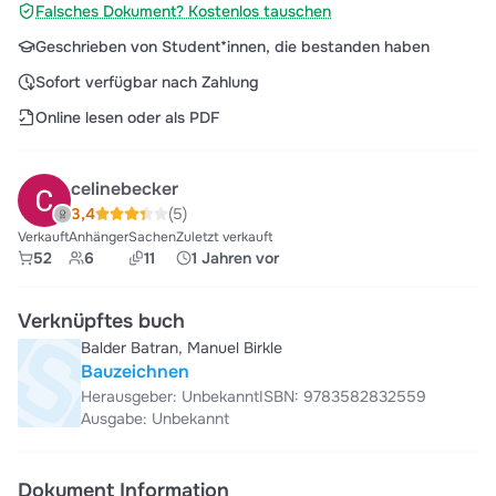
Falsches Dokument? Kostenlos tauschen
Geschrieben von Student*innen, die bestanden haben
Sofort verfügbar nach Zahlung
Online lesen oder als PDF
celinebecker
3,4
(5)
Verkauft
Anhänger
Sachen
Zuletzt verkauft
52
6
11
1 Jahren vor
Verknüpftes buch
Balder Batran, Manuel Birkle
Bauzeichnen
Herausgeber: Unbekannt
ISBN: 9783582832559
Ausgabe: Unbekannt
Dokument Information