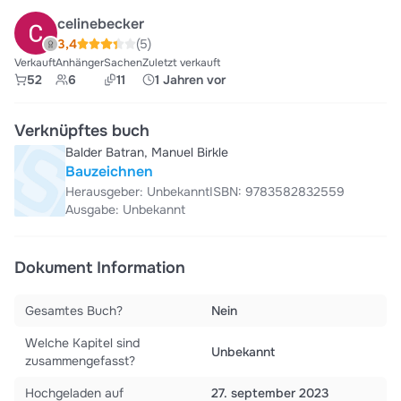
celinebecker
3,4
(5)
Verkauft
Anhänger
Sachen
Zuletzt verkauft
52
6
11
1 Jahren vor
Verknüpftes buch
Balder Batran, Manuel Birkle
Bauzeichnen
Herausgeber: Unbekannt
ISBN: 9783582832559
Ausgabe: Unbekannt
Dokument Information
Gesamtes Buch?
Nein
Welche Kapitel sind
Unbekannt
zusammengefasst?
Hochgeladen auf
27. september 2023