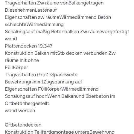
Tragverhalten Zw räume vonBalkengetragen
DiesenehmenLastenauf
Eigenschaften zw räumeWärmedämmend Beton
schlechteWärmedämmung
Schalungsauf mäßig Betonbalken Zw räumevorgefertigt
wand
Plattendecken 19.347
Konstruktion Balken mitStb decken verbunden Zw
räume mit ohne
FüllKörper
Tragverhalten GroßeSpannweite
BewehrungnimmtZugspannung auf
Eigenschaften FüllKörperWärmedämmend
Schalungsauf hochWenn Balkenund überbeton im
Ortbetonhergestellt
wand werden
Ortbetondecken
Konstruktion Teilfertigmontage untereBewehrung