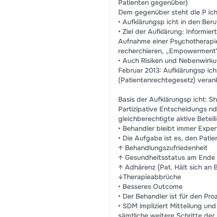
Patienten gegenüber)
Dem gegenüber steht die P icht
• Aufklärungsp icht in den B
• Ziel der Aufklärung: Informie
Aufnahme einer Psychotherapie
recherchieren, „Empowerment“
• Auch Risiken und Nebenwirku
Februar 2013: Aufklärungsp ic
(Patientenrechtegesetz) veran
Basis der Aufklärungsp icht: 
Partizipative Entscheidungs n
gleichberechtigte aktive Betei
• Behandler bleibt immer Exper
• Die Aufgabe ist es, den Patie
↑ Behandlungszufriedenheit
↑ Gesundheitsstatus am Ende
↑ Adhärenz (Pat. Hält sich an
↓Therapieabbrüche
• Besseres Outcome
• Der Behandler ist für den Pro
• SDM impliziert Mitteilung un
sämtliche weitere Schritte de