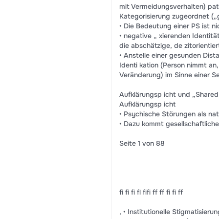
mit Vermeidungsverhalten) pat
Kategorisierung zugeordnet („g
• Die Bedeutung einer PS ist ni
• negative „ xierenden Identi
die abschätzige, de zitorientie
• Anstelle einer gesunden Dist
Identi kation (Person nimmt an,
Veränderung) im Sinne einer Se
Aufklärungsp icht und „Shared
Aufklärungsp icht
• Psychische Störungen als nat
• Dazu kommt gesellschaftlich
Seite 1 von 88
fi fi fi fl fifi ff ff fi fi ff
, • Institutionelle Stigmatisier