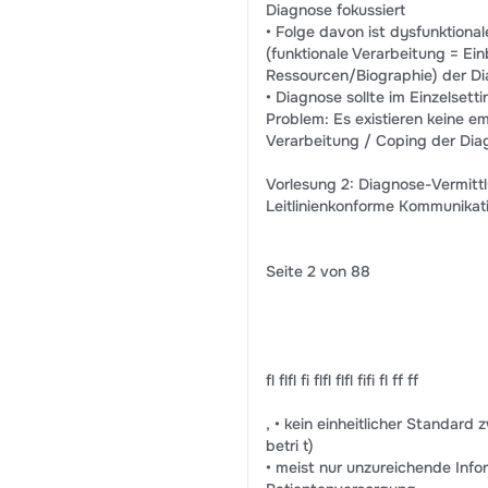
Diagnose fokussiert
• Folge davon ist dysfunktiona
(funktionale Verarbeitung = Ei
Ressourcen/Biographie) der D
• Diagnose sollte im Einzelse
Problem: Es existieren keine e
Verarbeitung / Coping der Diag
Vorlesung 2: Diagnose-Vermitt
Leitlinienkonforme Kommunikat
Seite 2 von 88
fl flfl fi flfl flfl fifi fl ff ff
, • kein einheitlicher Standar
betri t)
• meist nur unzureichende Inf