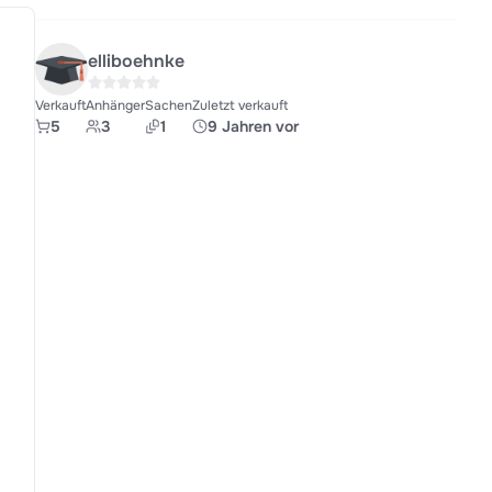
elliboehnke
Verkauft
Anhänger
Sachen
Zuletzt verkauft
5
3
1
9 Jahren vor