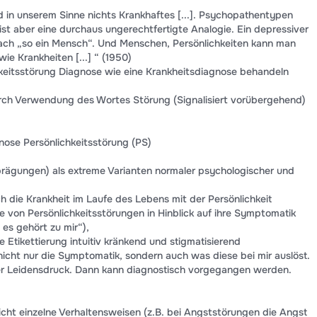
 in unserem Sinne nichts Krankhaftes [...]. Psychopathentypen
st aber eine durchaus ungerechtfertigte Analogie. Ein depressiver
ach „so ein Mensch“. Und Menschen, Persönlichkeiten kann man
wie Krankheiten [...] “ (1950)
hkeitsstörung Diagnose wie eine Krankheitsdiagnose behandeln
rch Verwendung des Wortes Störung (Signalisiert vorübergehend)
nose Persönlichkeitsstörung (PS)
prägungen) als extreme Varianten normaler psychologischer und
ch die Krankheit im Laufe des Lebens mit der Persönlichkeit
ne von Persönlichkeitsstörungen in Hinblick auf ihre Symptomatik
 es gehört zu mir“),
 Etikettierung intuitiv kränkend und stigmatisierend
 nicht nur die Symptomatik, sondern auch was diese bei mir auslöst.
 der Leidensdruck. Dann kann diagnostisch vorgegangen werden.
cht einzelne Verhaltensweisen (z.B. bei Angststörungen die Angst