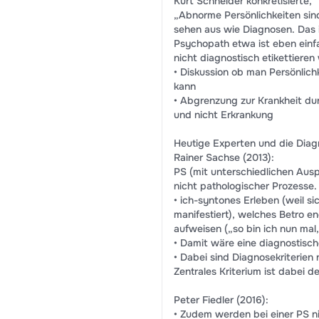
Kurt Schneider konkretisierte,
„Abnorme Persönlichkeiten sind
sehen aus wie Diagnosen. Das i
Psychopath etwa ist eben einf
nicht diagnostisch etikettieren 
• Diskussion ob man Persönlic
kann
• Abgrenzung zur Krankheit du
und nicht Erkrankung
Heutige Experten und die Diag
Rainer Sachse (2013):
PS (mit unterschiedlichen Aus
nicht pathologischer Prozesse.
• ich-syntones Erleben (weil si
manifestiert), welches Betro e
aufweisen („so bin ich nun mal,
• Damit wäre eine diagnostische
• Dabei sind Diagnosekriterien
Zentrales Kriterium ist dabei
Peter Fiedler (2016):
• Zudem werden bei einer PS ni