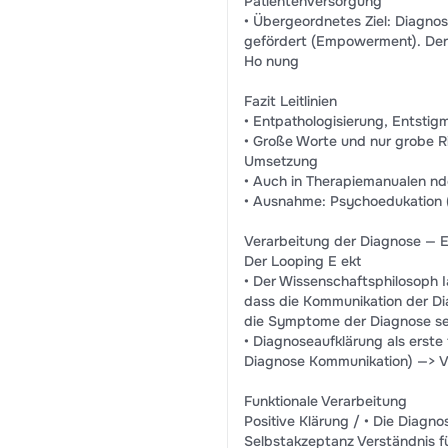
Patientenversorgung
• Übergeordnetes Ziel: Diagno
gefördert (Empowerment). Der P
Ho nung
Fazit Leitlinien
• Entpathologisierung, Entstigm
• Große Worte und nur grobe R
Umsetzung
• Auch in Therapiemanualen nde
• Ausnahme: Psychoedukation (
Verarbeitung der Diagnose — 
Der Looping E ekt
• Der Wissenschaftsphilosoph I
dass die Kommunikation der Di
die Symptome der Diagnose se
• Diagnoseaufklärung als erste
Diagnose Kommunikation) —> V
Funktionale Verarbeitung
Positive Klärung / • Die Diagno
Selbstakzeptanz Verständnis fü