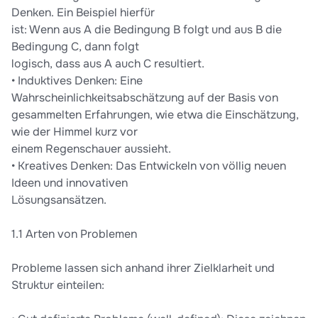
Multiple-Choice-Aufgaben vorbereitet und mich in der Prüfung
Denken. Ein Beispiel hierfür
schließlich spontan dafür entschieden, alle drei Essayaufgaben
ist: Wenn aus A die Bedingung B folgt und aus B die
zu schreiben. Ich hoffe sehr, dass dir diese Zusammenfassung
Bedingung C, dann folgt
genauso beim Lernen hilft wie mir. Viel Erfolg bei deinem
logisch, dass aus A auch C resultiert.
Staatsexamen! Mein Ziel ist es nicht viel Geld mit diesem
• Induktives Denken: Eine
Dokument zu verdienen. Ich habe den Preis so eingestellt, dass
ich circa 2-3 Euro pro Kauf erhalte als kleine Wertschätzung
Wahrscheinlichkeitsabschätzung auf der Basis von
meiner Arbeit, der Rest bleibt leider auf dieser Plattform. Alle
gesammelten Erfahrungen, wie etwa die Einschätzung,
Inhalte wurden nach bestem Wissen und Gewissen erstellt.
wie der Himmel kurz vor
Dennoch können vereinzelt Fehler enthalten sein, weshalb ich
einem Regenschauer aussieht.
keine Gewähr für Vollständigkeit oder Richtigkeit übernehmen
• Kreatives Denken: Das Entwickeln von völlig neuen
kann. Außerdem kann ich selbstverständlich nicht garantieren,
dass jede Person mit dieser Zusammenfassung den gleichen
Ideen und innovativen
Lernerfolg erzielt – ich kann lediglich von meinen eigenen
Lösungsansätzen.
Erfahrungen berichten.
1.1 Arten von Problemen
Probleme lassen sich anhand ihrer Zielklarheit und
Struktur einteilen: