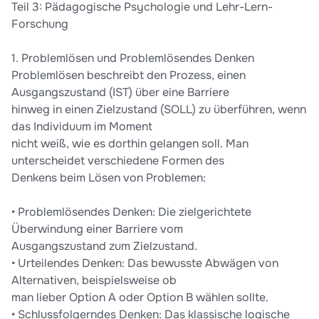
zu widmen. Dadurch bleibt der Überblick erhalten und man kann
Teil 3: Pädagogische Psychologie und Lehr-Lern-
einzelne Inhalte schnell wiederfinden. Gleichzeitig habe ich an
Forschung
vielen Stellen versucht, Querverweise zwischen den Themen
herzustellen, damit das vernetzte Denken gefördert wird, genau
1. Problemlösen und Problemlösendes Denken
diese Fähigkeit wird im Staatsexamen häufig erwartet. Die
Zusammenfassung habe ich nach bestem Wissen und Gewissen
Problemlösen beschreibt den Prozess, einen
erstellt und so aufgebaut, wie ich persönlich am effizientesten
Ausgangszustand (IST) über eine Barriere
gelernt habe: möglichst übersichtlich, logisch strukturiert und
hinweg in einen Zielzustand (SOLL) zu überführen, wenn
auf das Wesentliche reduziert. Dabei folgt jedes Kapitel einem
das Individuum im Moment
einheitlichen Aufbau. Du findest in der Regel (je nach
nicht weiß, wie es dorthin gelangen soll. Man
Thema)immer: * eine Definition, * die zugrunde liegende Theorie
oder ein Modell * ein passendes Beispiel, Schulanwendungsfälle
unterscheidet verschiedene Formen des
* sowie die wichtigsten empirischen Befunde. Dadurch eignet
Denkens beim Lösen von Problemen:
sich die Zusammenfassung sowohl zum schnellen Wiederholen
als auch zur Vorbereitung auf Essay- und Testformat-Aufgaben.
• Problemlösendes Denken: Die zielgerichtete
Natürlich können trotz sorgfältiger Arbeit vereinzelt Fehler
Überwindung einer Barriere vom
enthalten sein. Ich selbst habe ausschließlich mit diesen
Zusammenfassungen gelernt und sie haben für meine
Ausgangszustand zum Zielzustand.
Vorbereitung vollkommen ausgereicht. Diese Zusammenfassung
• Urteilendes Denken: Das bewusste Abwägen von
habe ich aber aus der gesamten gelesenen Literatur erstellt.
Alternativen, beispielsweise ob
Das war für mich der meiste Zeitaufwand. Das lernen aller drei
man lieber Option A oder Option B wählen sollte.
Zusammenfassungen hat dann nur noch circa drei Wochen
• Schlussfolgerndes Denken: Das klassische logische
gedauert. Ich habe mich sowohl auf Essay- als auch auf