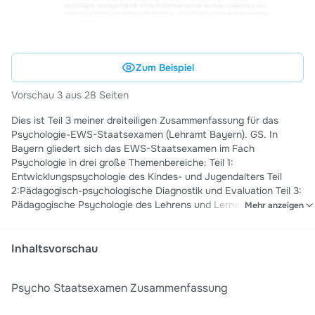
Zum Beispiel
Vorschau 3 aus 28 Seiten
Dies ist Teil 3 meiner dreiteiligen Zusammenfassung für das
Psychologie-EWS-Staatsexamen (Lehramt Bayern). GS. In
Bayern gliedert sich das EWS-Staatsexamen im Fach
Psychologie in drei große Themenbereiche: Teil 1:
Entwicklungspsychologie des Kindes- und Jugendalters Teil
2:Pädagogisch-psychologische Diagnostik und Evaluation Teil 3:
Pädagogische Psychologie des Lehrens und Lernens *(dieses
Mehr anzeigen
Dokument)* Ich habe den Stoff bewusst in **drei einzelne
Teile** aufgeteilt, weil ich mir gedacht habe, dass viele vielleicht
nicht immer alle Themen benötigen. Vielleicht hast du manche
Inhaltsvorschau
Bereiche bereits gut verstanden und möchtest gezielt nur
einzelne Themen wiederholen – so kannst du genau den Teil
Psycho Staatsexamen Zusammenfassung
auswählen, den du gerade brauchst. Außerdem habe ich mich
bewusst dafür entschieden, jedem Thema ein eigenes Kapitel