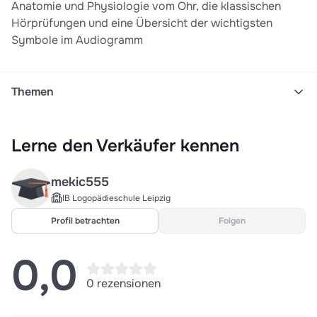
Anatomie und Physiologie vom Ohr, die klassischen
Hörprüfungen und eine Übersicht der wichtigsten
Symbole im Audiogramm
Themen
Audiometrie
Ohr
Mta-f
Anatomie
Physiologie
Lerne den Verkäufer kennen
Hno
Medizin
Audiologie
mekic555
IB Logopädieschule Leipzig
Profil betrachten
Folgen
0,0
0 rezensionen