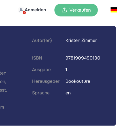
Anmelden
Verkaufen
Autor(en)
Kristen Zimmer
ISBN
9781909490130
Ausgabe
1
ten
Herausgeber
Bookouture
en,
sst,
Sprache
en
um