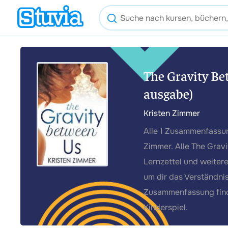
The Gravity B
ausgabe)
Kristen Zimmer
Alle 1 Zusammenfassun
Zimmer. Alle The Grav
Lernzettel und weiter
um dir das Verständnis
Zusammenfassung finde
Kinderspiel.