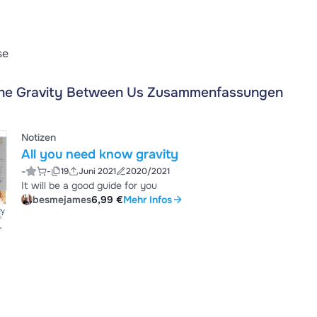
se
he Gravity Between Us Zusammenfassungen
Notizen
All you need know gravity
-
-
19
Juni 2021
2020/2021
It will be a good guide for you
besmejames
6,99 €
Mehr Infos