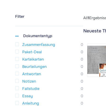
Filter
All
1
Ergebnis
Neueste T
Dokumententyp
Zusammenfassung
0
Paket-Deal
0
Karteikarten
0
Beurteilungen
0
Antworten
0
Notizen
0
Fallstudie
0
Essay
0
Anleitung
0