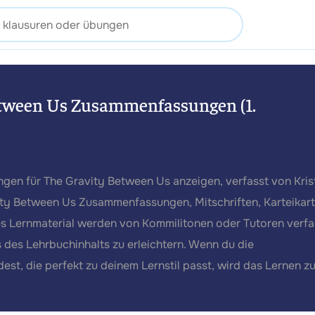
etween Us Zusammenfassungen (1.
gen für The Gravity Between Us anzeigen, verfasst von Kris
ity Between Us Zusammenfassungen, Mitschriften, Karteikart
es Lernmaterial werden von Kommilitonen oder Tutoren verfa
 des Lehrbuchinhalts zu erleichtern. Wenn du die
st, die perfekt zu deinem Lernstil passt, wird das Lernen z