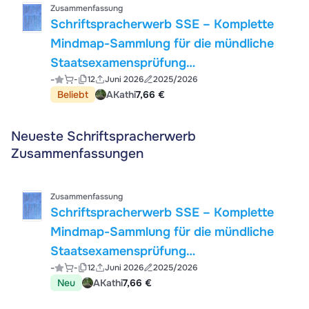
Zusammenfassung
Schriftspracherwerb SSE – Komplette
Mindmap-Sammlung für die mündliche
Staatsexamensprüfung
-
-
12
Juni 2026
2025/2026
(Grundschulpädagogik) Bayern Lehramt
Beliebt
AKathi
7,66 €
Neueste Schriftspracherwerb
Zusammenfassungen
Zusammenfassung
Schriftspracherwerb SSE – Komplette
Mindmap-Sammlung für die mündliche
Staatsexamensprüfung
-
-
12
Juni 2026
2025/2026
(Grundschulpädagogik) Bayern Lehramt
Neu
AKathi
7,66 €