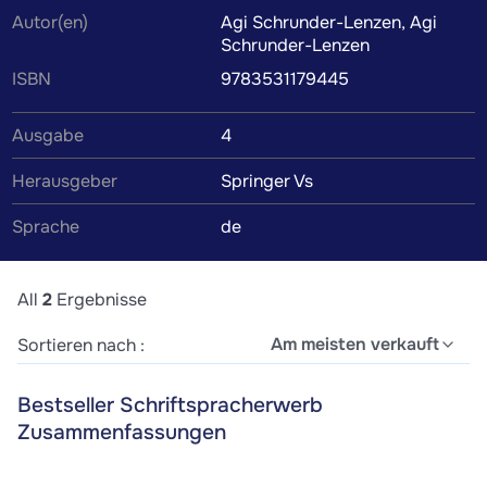
Autor(en)
Agi Schrunder-Lenzen, Agi
Lernzettel und weiteres Lernmaterial werden von
Schrunder-Lenzen
Kommilitonen oder Tutoren verfasst, um dir das
ISBN
9783531179445
Verständnis des Lehrbuchinhalts zu erleichtern. Wenn du
die Zusammenfassung findest, die perfekt zu deinem
Ausgabe
4
Lernstil passt, wird das Lernen zum Kinderspiel.
Herausgeber
Springer Vs
Sprache
de
All
2
Ergebnisse
Am meisten verkauft
Sortieren nach :
Bestseller Schriftspracherwerb
Zusammenfassungen