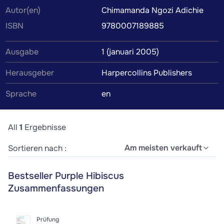
Autor(en)
Chimamanda Ngozi Adichie
werden von Kommilitonen oder Tutoren verfasst, um dir
ISBN
9780007189885
das Verständnis des Lehrbuchinhalts zu erleichtern.
Wenn du die Zusammenfassung findest, die perfekt zu
Ausgabe
1 (januari 2005)
deinem Lernstil passt, wird das Lernen zum Kinderspiel.
Herausgeber
Harpercollins Publishers
Sprache
en
All
1
Ergebnisse
Am meisten verkauft
Sortieren nach :
Bestseller Purple Hibiscus
Zusammenfassungen
Prüfung