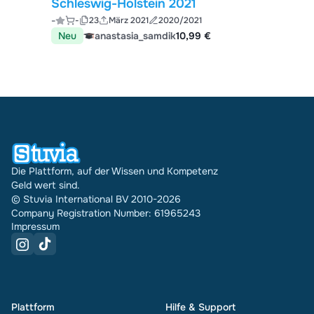
Schleswig-Holstein 2021
-
-
23
März 2021
2020/2021
Neu
anastasia_samdik
10,99 €
Die Plattform, auf der Wissen und Kompetenz
Geld wert sind.
© Stuvia International BV 2010-2026
Company Registration Number: 61965243
Impressum
Plattform
Hilfe & Support