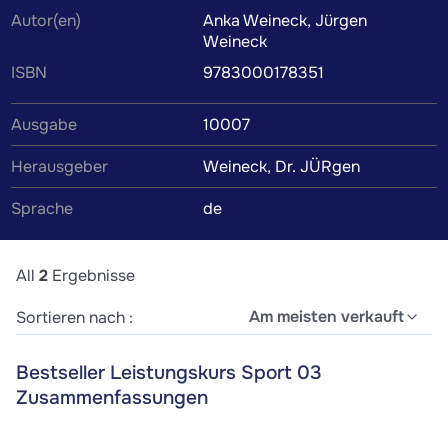
Autor(en)
Anka Weineck, Jürgen
Lernmaterial werden von Kommilitonen oder Tutoren
Weineck
verfasst, um dir das Verständnis des Lehrbuchinhalts zu
ISBN
9783000178351
erleichtern. Wenn du die Zusammenfassung findest, die
perfekt zu deinem Lernstil passt, wird das Lernen zum
Ausgabe
10007
Kinderspiel.
Herausgeber
Weineck, Dr. JÜRgen
Sprache
de
All
2
Ergebnisse
Am meisten verkauft
Sortieren nach :
Bestseller Leistungskurs Sport 03
Zusammenfassungen