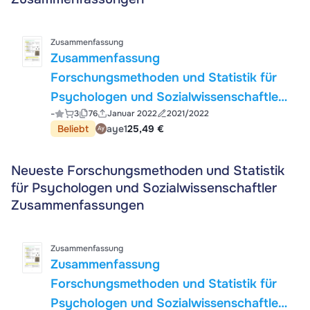
Zusammenfassung
Zusammenfassung
Forschungsmethoden und Statistik für
Psychologen und Sozialwissenschaftler,
-
3
76
Januar 2022
2021/2022
Statistik 1
Beliebt
aye1
25,49 €
Neueste Forschungsmethoden und Statistik
für Psychologen und Sozialwissenschaftler
Zusammenfassungen
Zusammenfassung
Zusammenfassung
Forschungsmethoden und Statistik für
Psychologen und Sozialwissenschaftler,