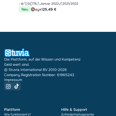
-
3
76
Januar 2022
2021/2022
Statistik 1
Neu
aye1
25,49 €
Die Plattform, auf der Wissen und Kompetenz
Geld wert sind.
© Stuvia International BV 2010-2026
Company Registration Number: 61965243
Impressum
Plattform
Hilfe & Support
Wie funktioniert's?
Zufriedenheitsgarantie