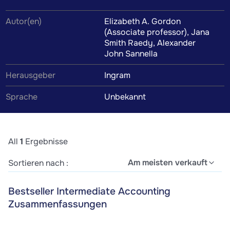
geschrieben von Elizabeth A. Gordon (Associate
Autor(en)
Elizabeth A. Gordon
professor), Jana Smith Raedy, Alexander John Sannella.
(Associate professor), Jana
Smith Raedy, Alexander
John Sannella
Herausgeber
Ingram
Sprache
Unbekannt
All
1
Ergebnisse
Am meisten verkauft
Sortieren nach :
Bestseller Intermediate Accounting
Zusammenfassungen