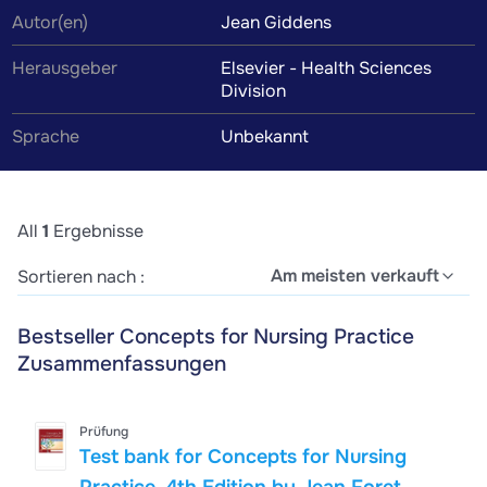
Autor(en)
Jean Giddens
Herausgeber
Elsevier - Health Sciences
Division
Sprache
Unbekannt
All
1
Ergebnisse
Am meisten verkauft
Sortieren nach :
Bestseller Concepts for Nursing Practice
Zusammenfassungen
Prüfung
Test bank for Concepts for Nursing