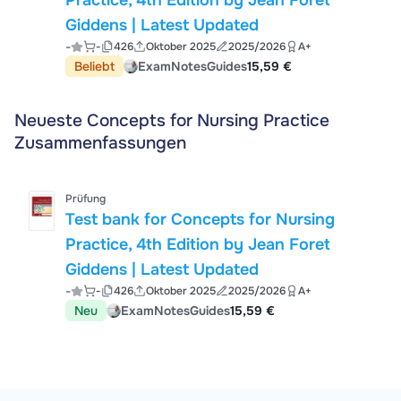
Practice, 4th Edition by Jean Foret
Giddens | Latest Updated
-
-
426
Oktober 2025
2025/2026
A+
Beliebt
ExamNotesGuides
15,59 €
Neueste Concepts for Nursing Practice
Zusammenfassungen
Prüfung
Test bank for Concepts for Nursing
Practice, 4th Edition by Jean Foret
Giddens | Latest Updated
-
-
426
Oktober 2025
2025/2026
A+
Neu
ExamNotesGuides
15,59 €