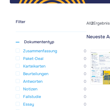
Filter
All
2
Ergebnis
Neueste A
Dokumententyp
Zusammenfassung
0
Paket-Deal
0
Karteikarten
0
Beurteilungen
0
Antworten
0
Notizen
0
Fallstudie
0
Essay
0