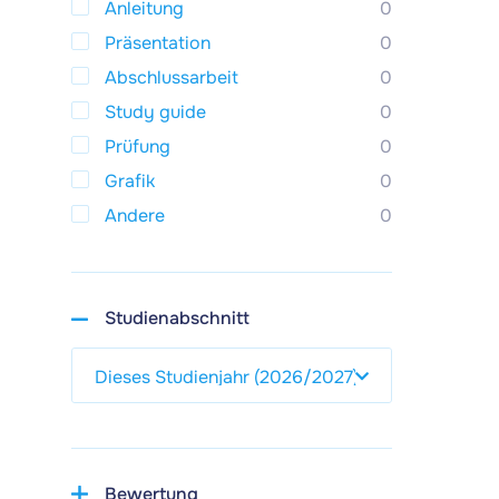
Anleitung
0
Präsentation
0
Abschlussarbeit
0
Study guide
0
Prüfung
0
Grafik
0
Andere
0
Studienabschnitt
Bewertung