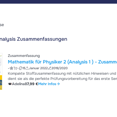
se
nalysis Zusammenfassungen
Zusammenfassung
Mathematik für Physiker 2 (Analysis 1 ) - Zusam
-
-
15
Januar 2022
2019/2020
Kompakte Stoffzusammenfassung mit nützlichen Hinweisen und 
dient sie als die perfekte Prüfungsvorbereitung für das erste Sem
umfasst die Stoffgebiete: 1. Grundlagen (Mengen, Abbildungen, Komplexe Zahlen) 2. Folgen (Grenzwerte) 3. Reihen
AdelinaB
7,99 €
Mehr Infos
(Konvergenzkriterien) 4. Stetigkeit Differentialrechnung 5. Integralrechnung (Partielle Integration, Partialbruchzerlegung)
6. Folgen und Reihen von Fu...