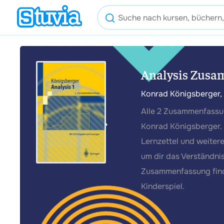
Analysis Zusa
Konrad Königsberger,
Alle 2 Zusammenfassun
Konrad Königsberger. 
Lernzettel und weiter
um dir das Verständnis
Zusammenfassung finde
Kinderspiel.