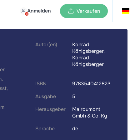
Anmelden
Verkaufen
Autor(en)
Konrad
Königsberger,
Konrad
Königsberger
er,
n,
ISBN
9783540412823
sst,
Ausgabe
5
um
Herausgeber
Mairdumont
Gmbh & Co. Kg
Sprache
de