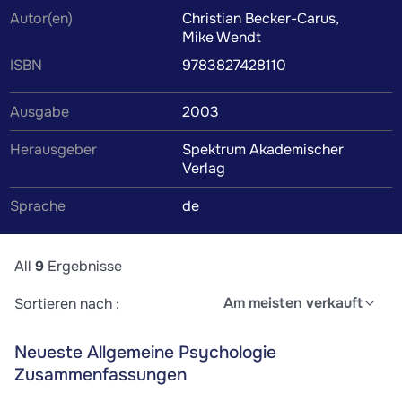
Autor(en)
Christian Becker-Carus,
Lernzettel und weiteres Lernmaterial werden von
Mike Wendt
Kommilitonen oder Tutoren verfasst, um dir das
ISBN
9783827428110
Verständnis des Lehrbuchinhalts zu erleichtern. Wenn du
die Zusammenfassung findest, die perfekt zu deinem
Ausgabe
2003
Lernstil passt, wird das Lernen zum Kinderspiel.
Herausgeber
Spektrum Akademischer
Verlag
Sprache
de
All
9
Ergebnisse
Am meisten verkauft
Sortieren nach :
Neueste Allgemeine Psychologie
Zusammenfassungen