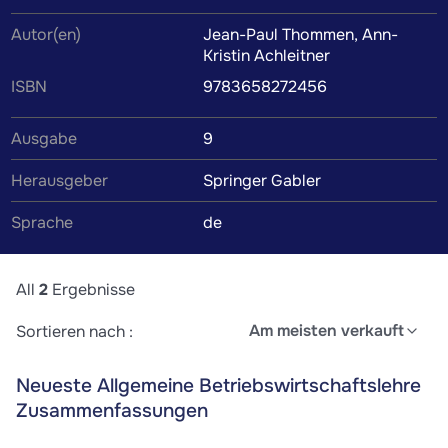
Betriebswirtschaftslehre Zusammenfassungen,
Autor(en)
Jean-Paul Thommen, Ann-
Mitschriften, Karteikarten, Lernzettel und weiteres
Kristin Achleitner
Lernmaterial werden von Kommilitonen oder Tutoren
ISBN
9783658272456
verfasst, um dir das Verständnis des Lehrbuchinhalts zu
erleichtern. Wenn du die Zusammenfassung findest, die
Ausgabe
9
perfekt zu deinem Lernstil passt, wird das Lernen zum
Herausgeber
Springer Gabler
Kinderspiel.
Sprache
de
All
2
Ergebnisse
Am meisten verkauft
Sortieren nach :
Neueste Allgemeine Betriebswirtschaftslehre
Zusammenfassungen