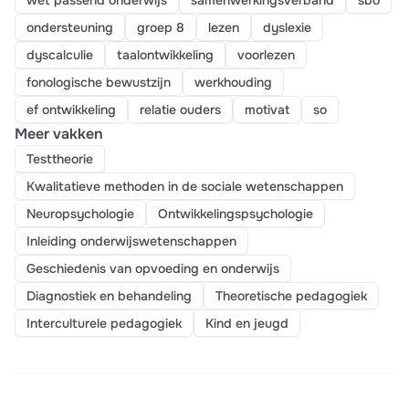
wet passend onderwijs
samenwerkingsverband
sbo
ondersteuning
groep 8
lezen
dyslexie
dyscalculie
taalontwikkeling
voorlezen
fonologische bewustzijn
werkhouding
ef ontwikkeling
relatie ouders
motivat
so
Meer vakken
Testtheorie
Kwalitatieve methoden in de sociale wetenschappen
Neuropsychologie
Ontwikkelingspsychologie
Inleiding onderwijswetenschappen
Geschiedenis van opvoeding en onderwijs
Diagnostiek en behandeling
Theoretische pedagogiek
Interculturele pedagogiek
Kind en jeugd