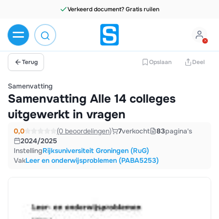
Terug
Opslaan
Deel
Samenvatting
Samenvatting Alle 14 colleges
uitgewerkt in vragen
0,0
(0 beoordelingen)
7
verkocht
83
pagina's
2024/2025
Instelling
Rijksuniversiteit Groningen (RuG)
Vak
Leer en onderwijsproblemen (PABA5253)