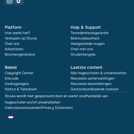
Platform
Hulp & Support
Hoe werkt het?
Tevredenheidsgarantie
Verkopen op Stuvia
Betrouwbaarheid
Over ons
Veelgestelde vragen
Adverteren
Chat met ons
Bronnengenerator
Studentengids
Beleid
Laatste content
Copyright Center
Alle hogescholen & universiteiten
Erecode
Nieuwste samenvattingen
Gedragsregels
Nieuwste beoordelingen
Notice & Takedown
Gestandaardiseerde toetsen
Stuvia wordt niet gesponsord door en werkt onafhankelijk van
hogescholen en/of universiteiten
Gebruiksvoorwaarden
Privacy Statement