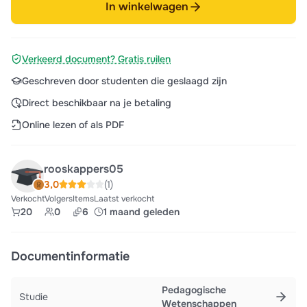
In winkelwagen
Verkeerd document? Gratis ruilen
Geschreven door studenten die geslaagd zijn
Direct beschikbaar na je betaling
Online lezen of als PDF
rooskappers05
3,0
(1)
Verkocht
Volgers
Items
Laatst verkocht
20
0
6
1 maand geleden
Documentinformatie
Pedagogische
Studie
Wetenschappen