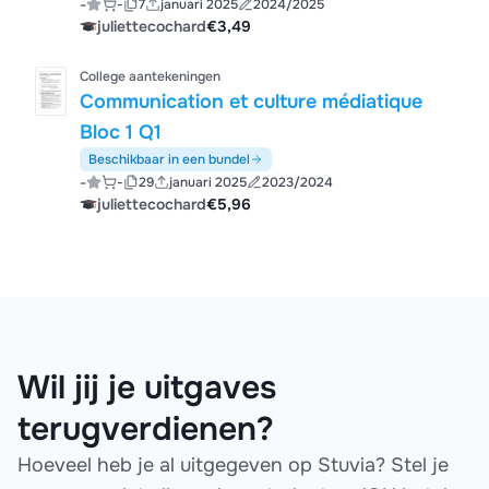
-
-
7
januari 2025
2024/2025
juliettecochard
€3,49
College aantekeningen
Communication et culture médiatique
Bloc 1 Q1
Beschikbaar in een bundel
-
-
29
januari 2025
2023/2024
juliettecochard
€5,96
Wil jij je uitgaves
terugverdienen?
Hoeveel heb je al uitgegeven op Stuvia? Stel je