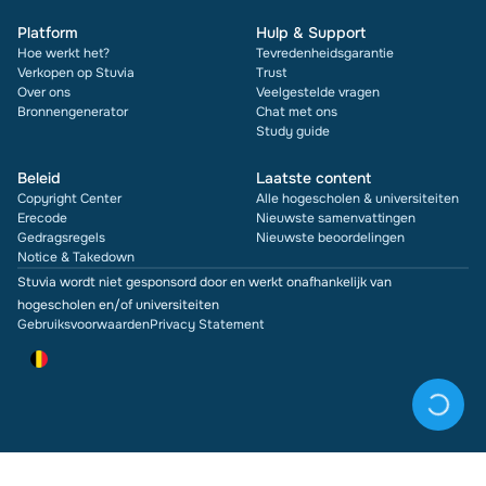
Platform
Hulp & Support
Hoe werkt het?
Tevredenheidsgarantie
Verkopen op Stuvia
Trust
Over ons
Veelgestelde vragen
Bronnengenerator
Chat met ons
Study guide
Beleid
Laatste content
Copyright Center
Alle hogescholen & universiteiten
Erecode
Nieuwste samenvattingen
Gedragsregels
Nieuwste beoordelingen
Notice & Takedown
Stuvia wordt niet gesponsord door en werkt onafhankelijk van
hogescholen en/of universiteiten
Gebruiksvoorwaarden
Privacy Statement