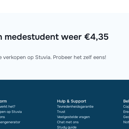
 een medestudent weer €4,35
te verkopen op Stuvia. Probeer het zelf eens!
form
Hulp & Support
Bel
erkt het?
Tevredenheidsgarantie
Cop
pen op Stuvia
Trust
Ere
ons
Veelgestelde vragen
Ged
engenerator
Chat met ons
Not
Study guide