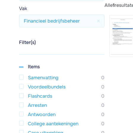
Alle
1
resultat
Vak
Financieel bedrijfsbeheer
Filter(s)
Items
Samenvatting
0
Voordeelbundels
0
Flashcards
0
Arresten
0
Antwoorden
0
College aantekeningen
0
Case uitwerking
0