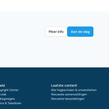
Meer info
Aan de slag
eid
Laatste content
yright Center
Alle hogescholen & universiteiten
code
Nieuwste samenvattingen
ragsregels
Nieuwste beoordelingen
ice & Takedown