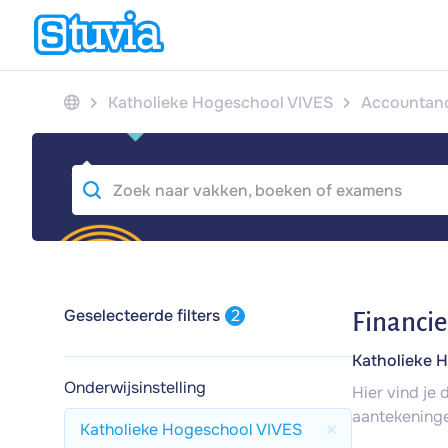
Katholieke Hogeschool VIVES
Accountancy
Geselecteerde filters
2
Financie
Katholieke 
Onderwijsinstelling
Hier vind je
aantekeninge
Katholieke Hogeschool VIVES