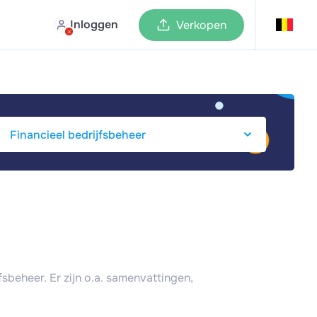
Inloggen
Verkopen
sbeheer. Er zijn o.a. samenvattingen,