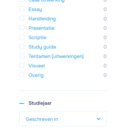
Essay
0
Handleiding
0
Presentatie
0
Scriptie
0
Study guide
0
Tentamen (uitwerkingen)
0
Visueel
0
Overig
0
Studiejaar