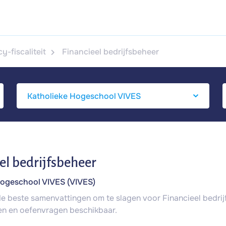
-fiscaliteit
Financieel bedrijfsbeheer
el bedrijfsbeheer
Hogeschool VIVES (VIVES)
 de beste samenvattingen om te slagen voor Financieel bedrijf
n en oefenvragen beschikbaar.