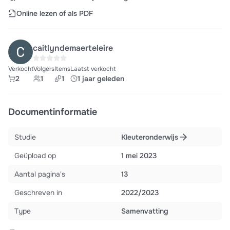
Online lezen of als PDF
caitlyndemaerteleire
Verkocht
Volgers
Items
Laatst verkocht
2
1
1
1 jaar geleden
Documentinformatie
Studie
Kleuteronderwijs
Geüpload op
1 mei 2023
Aantal pagina's
13
Geschreven in
2022/2023
Type
Samenvatting