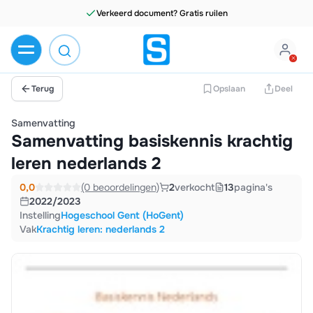
Verkeerd document? Gratis ruilen
Terug
Opslaan
Deel
Samenvatting
Samenvatting basiskennis krachtig
leren nederlands 2
0,0
(0 beoordelingen)
2
verkocht
13
pagina's
2022/2023
Instelling
Hogeschool Gent (HoGent)
Vak
Krachtig leren: nederlands 2