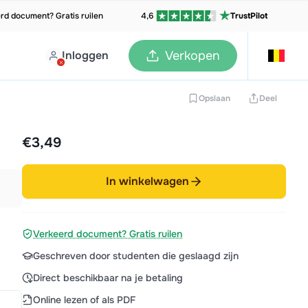
rd document? Gratis ruilen
4,6
TrustPilot
Inloggen
Verkopen
Opslaan
Deel
€3,49
In winkelwagen
Verkeerd document? Gratis ruilen
Geschreven door studenten die geslaagd zijn
Direct beschikbaar na je betaling
Online lezen of als PDF