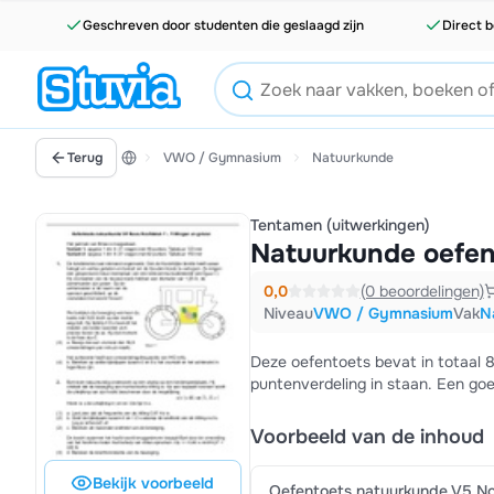
Geschreven door studenten die geslaagd zijn
Direct b
Terug
VWO / Gymnasium
Natuurkunde
Tentamen (uitwerkingen)
Natuurkunde oefent
0,0
(0 beoordelingen)
Niveau
VWO / Gymnasium
Vak
N
Deze oefentoets bevat in totaal 
puntenverdeling in staan. Een go
Voorbeeld van de inhoud
Bekijk voorbeeld
Oefentoets natuurkunde V5 Nov