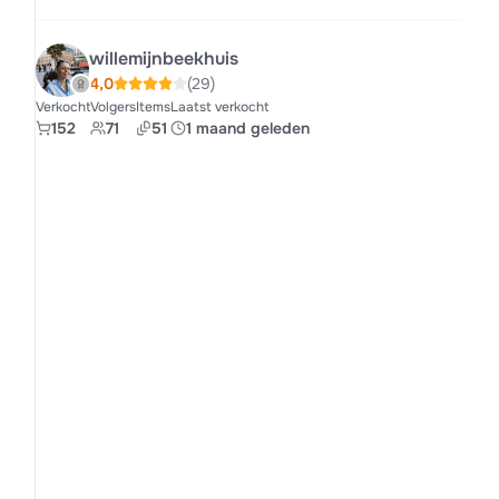
willemijnbeekhuis
4,0
(29)
Verkocht
Volgers
Items
Laatst verkocht
152
71
51
1 maand geleden