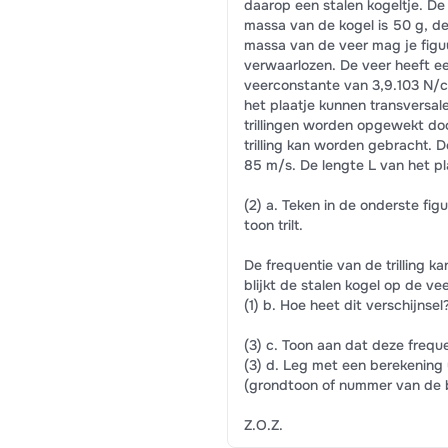
daarop een stalen kogeltje. De
massa van de kogel is 50 g, d
massa van de veer mag je figu
verwaarlozen. De veer heeft e
veerconstante van 3,9.103 N/c
het plaatje kunnen transversal
trillingen worden opgewekt door
trilling kan worden gebracht. D
85 m/s. De lengte L van het pl
(2) a. Teken in de onderste figu
toon trilt.
De frequentie van de trilling 
blijkt de stalen kogel op de v
(1) b. Hoe heet dit verschijnsel
(3) c. Toon aan dat deze freque
(3) d. Leg met een berekening ui
(grondtoon of nummer van de 
Z.O.Z.