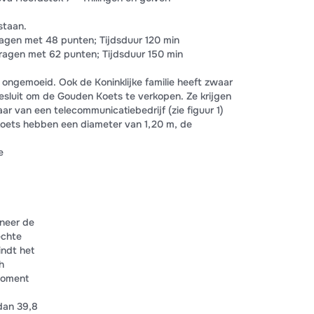
staan.
vragen met 48 punten; Tijdsduur 120 min
vragen met 62 punten; Tijdsduur 150 min
d ongemoeid. Ook de Koninklijke familie heeft zwaar
esluit om de Gouden Koets te verkopen. Ze krijgen
 van een telecommunicatiebedrijf (zie figuur 1)
oets hebben een diameter van 1,20 m, de
e
.
neer de
echte
indt het
h
moment
 dan 39,8