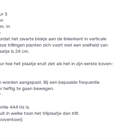
e
ur 3
en
m. In
e
dat het zwarte blokje aan de linkerkant in verticale
eze trillingen planten zich voort met een snelheid van
aatje is 24 cm.
ur hoe het plaatje eruit ziet als het in zijn eerste boven-
kan worden aangepast. Bij een bepaalde frequentie
eer heftig te gaan bewegen.
?
ntie 444 Hz is.
t in welke toon het trilplaatje dan trilt.
boventoon)