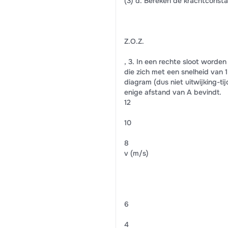
(3) d. Bereken de krachtconst
Z.O.Z.
, 3. In een rechte sloot worde
die zich met een snelheid van 1,
diagram (dus niet uitwijking-ti
enige afstand van A bevindt.
12
10
8
v (m/s)
6
4