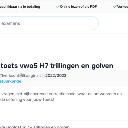
eschikbaar na je betaling
Online lezen of als PDF
Verkee
oets vwo5 H7 trillingen en golven
1
verkocht
8
pagina's
2022/2023
atuurkunde
8 vragen met bijbehorende correctiemodel waar de antwoorden en
ede oefening voor jouw toets!
a Hoofdstuk 7 – Trillingen en golven