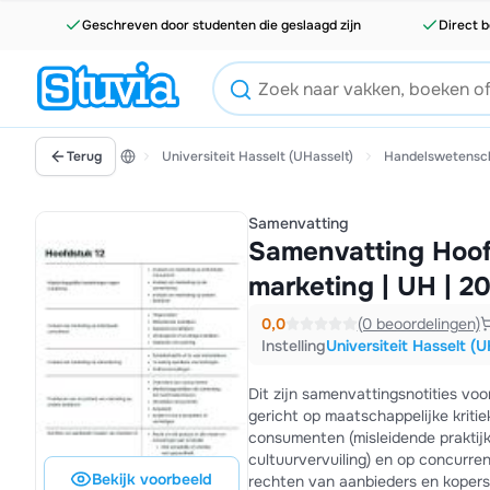
Geschreven door studenten die geslaagd zijn
Direct b
Terug
Universiteit Hasselt (UHasselt)
Handelswetensc
Samenvatting
Samenvatting Hoof
marketing | UH | 2
0,0
(0 beoordelingen)
Instelling
Universiteit Hasselt (U
Dit zijn samenvattingsnotities voo
gericht op maatschappelijke kriti
consumenten (misleidende praktijk
cultuurvervuiling) en op concurren
Bekijk voorbeeld
rechten van aanbieders en kopers