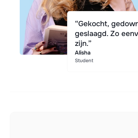
“Gekocht, gedown
geslaagd. Zo eenv
zijn.”
Alisha
Student