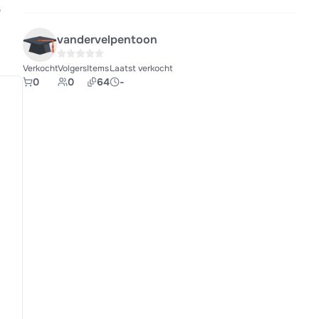
s
vandervelpentoon
Verkocht
Volgers
Items
Laatst verkocht
0
0
64
-