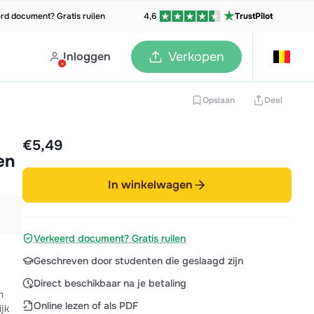
rd document? Gratis ruilen
4,6
TrustPilot
Inloggen
Verkopen
Opslaan
Deel
€5,49
en
In winkelwagen
Verkeerd document? Gratis ruilen
Geschreven door studenten die geslaagd zijn
Direct beschikbaar na je betaling
n
Online lezen of als PDF
jk