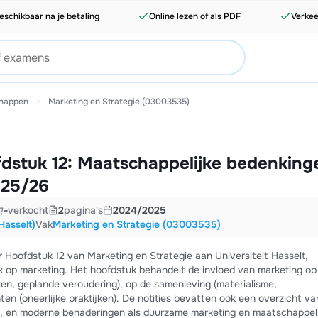
eschikbaar na je betaling
Online lezen of als PDF
Verkee
happen
Marketing en Strategie (03003535)
dstuk 12: Maatschappelijke bedenking
025/26
-
verkocht
2
pagina's
2024/2025
Hasselt)
Vak
Marketing en Strategie (03003535)
r Hoofdstuk 12 van Marketing en Strategie aan Universiteit Hasselt,
ek op marketing. Het hoofdstuk behandelt de invloed van marketing op
en, geplande veroudering), op de samenleving (materialisme,
ten (oneerlijke praktijken). De notities bevatten ook een overzicht va
, en moderne benaderingen als duurzame marketing en maatschappeli