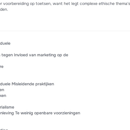
r voorbereiding op toetsen, want het legt complexe ethische thema'
lden.
iduele
 tegen Invloed van marketing op de
re
iduele Misleidende praktijken
en
jken
rialisme
nleving Te weinig openbare voorzieningen