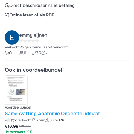
Direct beschikbaar na je betaling
Online lezen of als PDF
emmyleijnen
Verkocht
Volgers
Items
Laatst verkocht
0
0
36
-
Ook in voordeelbundel
Voordeelbundel
Samenvatting Anatomie Onderste lidmaat
-
-
verkocht
5
item
Jul 2026
€16,99
€20,92
Je bespaart 19%