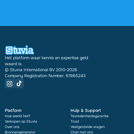
via je profiel.
4,6 sterren op Google en Trustpilot uit meer dan
2.000 reviews. De afgelopen 30 dagen zijn er
31542 documenten via Stuvia in meerdere landen
verkocht. En dat doen we al 16 jaar. Bij elk
document zie je bovendien de beoordeling en hoe
vaak het is verkocht.
Hét platform waar kennis en expertise geld
waard is.
© Stuvia International BV 2010-2026
Company Registration Number: 61965243
Platform
Hulp & Support
Hoe werkt het?
Tevredenheidsgarantie
Verkopen op Stuvia
Trust
Over ons
Veelgestelde vragen
Bronnengenerator
Chat met ons