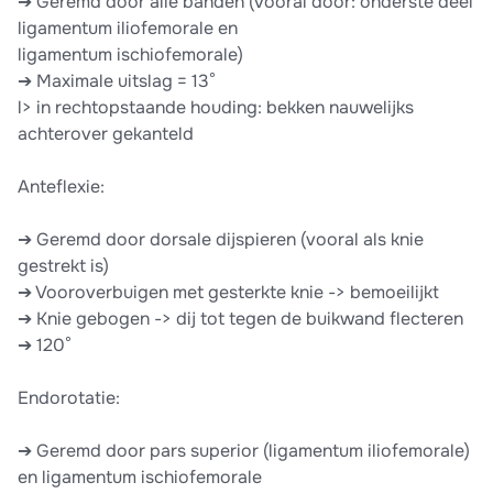
➔ Geremd door alle banden (vooral door: onderste deel
ligamentum iliofemorale en
ligamentum ischiofemorale)
➔ Maximale uitslag = 13°
l> in rechtopstaande houding: bekken nauwelijks
achterover gekanteld
Anteflexie:
➔ Geremd door dorsale dijspieren (vooral als knie
gestrekt is)
➔ Vooroverbuigen met gesterkte knie -> bemoeilijkt
➔ Knie gebogen -> dij tot tegen de buikwand flecteren
➔ 120°
Endorotatie:
➔ Geremd door pars superior (ligamentum iliofemorale)
en ligamentum ischiofemorale