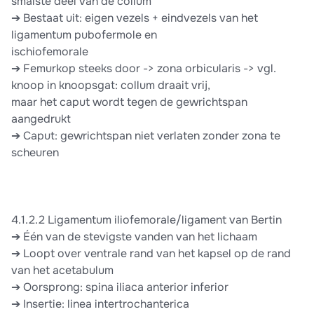
smalste deel van de collum
➔ Bestaat uit: eigen vezels + eindvezels van het
ligamentum pubofermole en
ischiofemorale
➔ Femurkop steeks door -> zona orbicularis -> vgl.
knoop in knoopsgat: collum draait vrij,
maar het caput wordt tegen de gewrichtspan
aangedrukt
➔ Caput: gewrichtspan niet verlaten zonder zona te
scheuren
4.1.2.2 Ligamentum iliofemorale/ligament van Bertin
➔ Één van de stevigste vanden van het lichaam
➔ Loopt over ventrale rand van het kapsel op de rand
van het acetabulum
➔ Oorsprong: spina iliaca anterior inferior
➔ Insertie: linea intertrochanterica