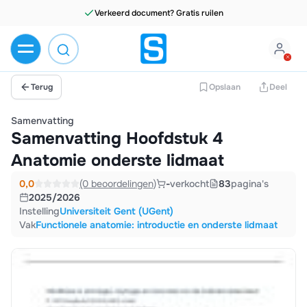
Terug
Opslaan
Deel
Samenvatting
Samenvatting Hoofdstuk 4
Anatomie onderste lidmaat
0,0
(0 beoordelingen)
-
verkocht
83
pagina's
2025/2026
Instelling
Universiteit Gent (UGent)
Vak
Functionele anatomie: introductie en onderste lidmaat