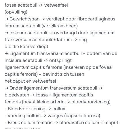
fossa acetabuli -> vetweefsel
(opvulling)
➔ Gewrichtspan -> verdiept door fibrocartilagineus
labrum acetabuli (vezelkraakbeen)
➔ Insicura acetabuli -> overbrugd door ligamentum
transversum acetabuli + labrum -> ring
die die kom verdiept
➔ Ligamentum transversum acetbuli + bodem van de
incisura acetabuli -> ontspringt
ligamentum capitis femoris (insereren op de fovea
capitis femoris) – bevindt zich tussen
het caput en vetweefsel
➔ Onder ligamentum transversum acetabuli ->
bloedvaten -> fossa + ligamentum capitis
femoris (bevat kleine arterie -> bloedvoorziening)
- Bloedvoorziening -> collum
- Voeding collum -> vaatjes (capsula fibrosa)
- Breuk collum femoris -> bloedvaten collum -> caput