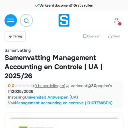
Verkeerd document? Gratis ruilen
Terug
Opslaan
Deel
Samenvatting
Samenvatting Management
Accounting en Controle | UA |
2025/26
0,0
(0 beoordelingen)
-
verkocht
30
pagina's
2025/2026
Instelling
Universiteit Antwerpen (UA)
Vak
Management accounting en controle (1310TEWBDK)