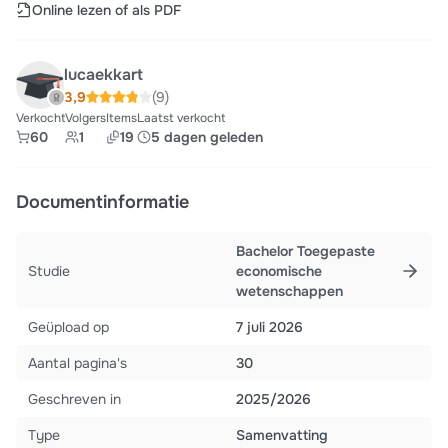
Online lezen of als PDF
lucaekkart
3,9
(9)
Verkocht
Volgers
Items
Laatst verkocht
60
1
19
5 dagen geleden
Documentinformatie
Bachelor Toegepaste
Studie
economische
wetenschappen
Geüpload op
7 juli 2026
Aantal pagina's
30
Geschreven in
2025/2026
Type
Samenvatting