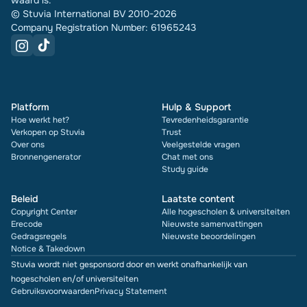
waard is.
© Stuvia International BV 2010-2026
Company Registration Number: 61965243
Platform
Hulp & Support
Hoe werkt het?
Tevredenheidsgarantie
Verkopen op Stuvia
Trust
Over ons
Veelgestelde vragen
Bronnengenerator
Chat met ons
Study guide
Beleid
Laatste content
Copyright Center
Alle hogescholen & universiteiten
Erecode
Nieuwste samenvattingen
Gedragsregels
Nieuwste beoordelingen
Notice & Takedown
Stuvia wordt niet gesponsord door en werkt onafhankelijk van
hogescholen en/of universiteiten
Gebruiksvoorwaarden
Privacy Statement