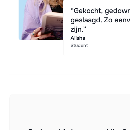
“Gekocht, gedown
geslaagd. Zo eenv
zijn.”
Alisha
Student