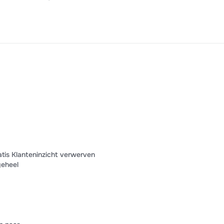
atis Klanteninzicht verwerven
geheel