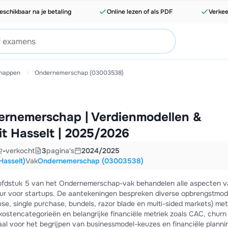
eschikbaar na je betaling
Online lezen of als PDF
Verkee
happen
Ondernemerschap (03003538)
rnemerschap | Verdienmodellen &
it Hasselt | 2025/2026
-
verkocht
3
pagina's
2024/2025
Hasselt)
Vak
Ondernemerschap (03003538)
ofdstuk 5 van het Ondernemerschap-vak behandelen alle aspecten v
ur voor startups. De aantekeningen bespreken diverse opbrengstmod
e, single purchase, bundels, razor blade en multi-sided markets) me
ostencategorieën en belangrijke financiële metriek zoals CAC, churn
aal voor het begrijpen van businessmodel-keuzes en financiële plannin