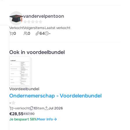
vandervelpentoon
Verkocht
Volgers
Items
Laatst verkocht
0
0
64
-
Ook in voordeelbundel
Voordeelbundel
Ondernemerschap - Voordelenbundel
-
-
verkocht
10
item
Jul 2026
€28,55
€67,90
Je bespaart 58%
Meer Info