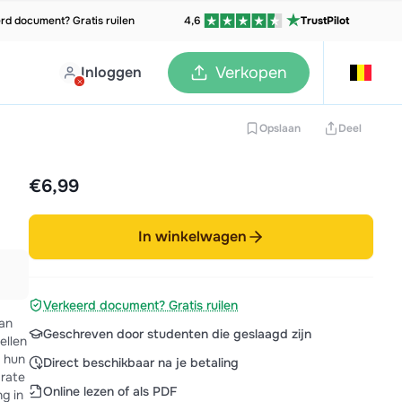
rd document? Gratis ruilen
4,6
TrustPilot
Inloggen
Verkopen
Opslaan
Deel
€6,99
In winkelwagen
Verkeerd document? Gratis ruilen
an
Geschreven door studenten die geslaagd zijn
ellen
t hun
Direct beschikbaar na je betaling
 rate
Online lezen of als PDF
g in