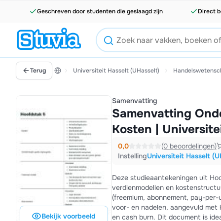
Geschreven door studenten die geslaagd zijn
Direct b
Terug
Universiteit Hasselt (UHasselt)
Handelswetensc
Samenvatting
Samenvatting Onde
Kosten | Universite
0,0
(0 beoordelingen)
Instelling
Universiteit Hasselt (U
Deze studieaantekeningen uit Ho
verdienmodellen en kostenstructu
(freemium, abonnement, pay-per-us
voor- en nadelen, aangevuld met k
Bekijk voorbeeld
en cash burn. Dit document is ide