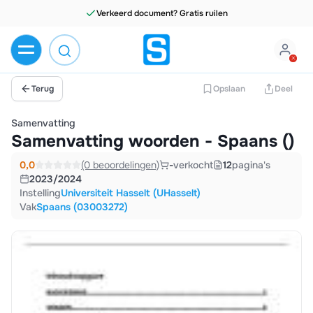
Verkeerd document? Gratis ruilen
Terug
Opslaan
Deel
Samenvatting
Samenvatting woorden - Spaans ()
0,0
(0 beoordelingen)
-
verkocht
12
pagina's
2023/2024
Instelling
Universiteit Hasselt (UHasselt)
Vak
Spaans (03003272)