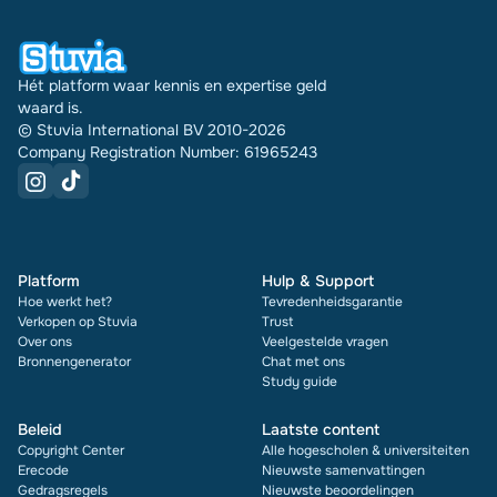
document zie je bovendien de beoordeling en hoe
vaak het is verkocht.
Hét platform waar kennis en expertise geld
waard is.
© Stuvia International BV 2010-2026
Company Registration Number: 61965243
Platform
Hulp & Support
Hoe werkt het?
Tevredenheidsgarantie
Verkopen op Stuvia
Trust
Over ons
Veelgestelde vragen
Bronnengenerator
Chat met ons
Study guide
Beleid
Laatste content
Copyright Center
Alle hogescholen & universiteiten
Erecode
Nieuwste samenvattingen
Gedragsregels
Nieuwste beoordelingen