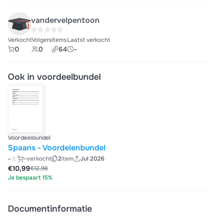
vandervelpentoon
Verkocht
Volgers
Items
Laatst verkocht
0
0
64
-
Ook in voordeelbundel
Voordeelbundel
Spaans - Voordelenbundel
-
-
verkocht
2
item
Jul 2026
€10,99
€12,98
Je bespaart 15%
Documentinformatie