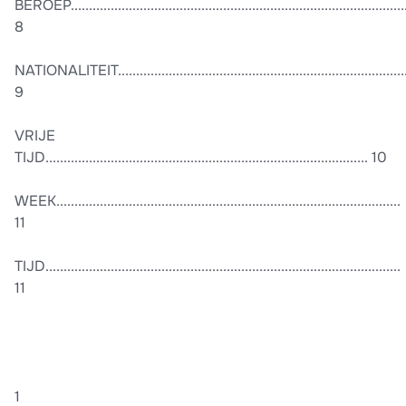
BEROEP............................................................................................
8
NATIONALITEIT...............................................................................
9
VRIJE
TIJD......................................................................................... 10
WEEK...............................................................................................
11
TIJD..................................................................................................
11
1