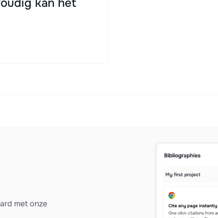
oudig kan het
vard met onze