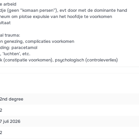
e arbeid
fdje (geen “komaan persen”), evt door met de dominante hand
ineum om plotse expulsie van het hoofdje te voorkomen
ultaat
al trauma:
ren genezing, complicaties voorkomen
oeding: paracetamol
‘luchten’, etc.
ek (constipatie voorkomen), psychologisch (controleverlies)
2nd degree
2
7 juli 2026
2