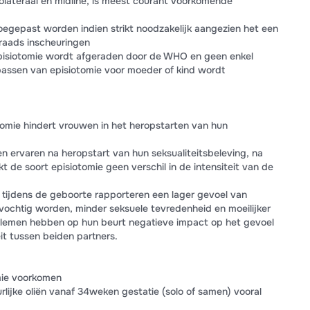
olateraal en midline, is meest courant voorkomende
egepast worden indien strikt noodzakelijk aangezien het een
graads inscheuringen
pisiotomie wordt afgeraden door de WHO en geen enkel
passen van episiotomie voor moeder of kind wordt
omie hindert vrouwen in het heropstarten van hun
jen ervaren na heropstart van hun seksualiteitsbeleving, na
 de soort episiotomie geen verschil in de intensiteit van de
tijdens de geboorte rapporteren een lager gevoel van
 vochtig worden, minder seksuele tevredenheid en moeilijker
lemen hebben op hun beurt negatieve impact op het gevoel
it tussen beiden partners.
mie voorkomen
lijke oliën vanaf 34weken gestatie (solo of samen) vooral