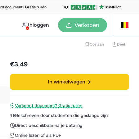
rd document? Gratis ruilen
4,6
TrustPilot
Inloggen
Verkopen
Opslaan
Deel
€3,49
In winkelwagen
Verkeerd document? Gratis ruilen
Geschreven door studenten die geslaagd zijn
Direct beschikbaar na je betaling
Online lezen of als PDF