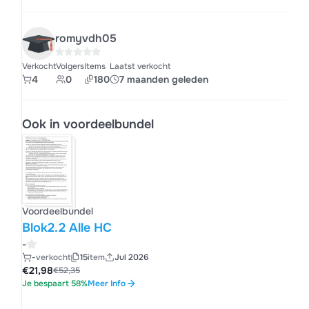
romyvdh05
Verkocht
Volgers
Items
Laatst verkocht
4
0
180
7 maanden geleden
Ook in voordeelbundel
Voordeelbundel
Blok2.2 Alle HC
-
-
verkocht
15
item
Jul 2026
€21,98
€52,35
Je bespaart 58%
Meer Info