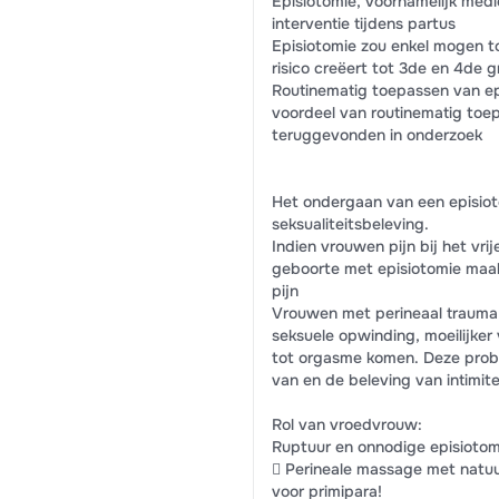
Episiotomie, voornamelijk medi
interventie tijdens partus
Episiotomie zou enkel mogen to
risico creëert tot 3de en 4de 
Routinematig toepassen van e
voordeel van routinematig toe
teruggevonden in onderzoek
Het ondergaan van een episiot
seksualiteitsbeleving.
Indien vrouwen pijn bij het vri
geboorte met episiotomie maakt
pijn
Vrouwen met perineaal trauma 
seksuele opwinding, moeilijker
tot orgasme komen. Deze prob
van en de beleving van intimite
Rol van vroedvrouw:
Ruptuur en onnodige episioto
 Perineale massage met natuur
voor primipara!