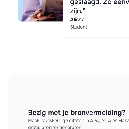
geslaagd. Zo eenv
zijn.”
Alisha
Student
Bezig met je bronvermelding?
Maak nauwkeurige citaten in APA, MLA en Har
gratis bronnengenerator.