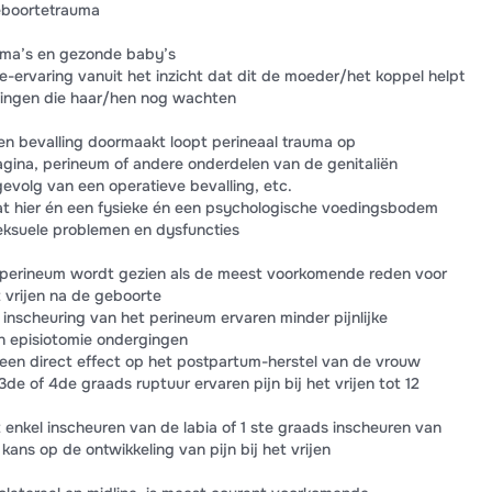
eboortetrauma
ma’s en gezonde baby’s
e-ervaring vanuit het inzicht dat dit de moeder/het koppel helpt
gingen die haar/hen nog wachten
n bevalling doormaakt loopt perineaal trauma op
agina, perineum of andere onderdelen van de genitaliën
gevolg van een operatieve bevalling, etc.
dat hier én een fysieke én een psychologische voedingsbodem
seksuele problemen en dysfuncties
t perineum wordt gezien als de meest voorkomende reden voor
t vrijen na de geboorte
nscheuring van het perineum ervaren minder pijnlijke
n episiotomie ondergingen
 een direct effect op het postpartum-herstel van de vrouw
 of 4de graads ruptuur ervaren pijn bij het vrijen tot 12
nkel inscheuren van de labia of 1 ste graads inscheuren van
kans op de ontwikkeling van pijn bij het vrijen