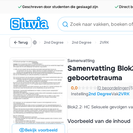
Geschreven door studenten die geslaagd zijn
Direct b
Terug
2nd Degree
2nd Degree
2VRK
Samenvatting
Samenvatting Blok
geboortetrauma
0,0
(0 beoordelingen)
Instelling
2nd Degree
Vak
2VRK
Blok2.2: HC Seksuele gevolgen v
Voorbeeld van de inhoud
Bekijk voorbeeld