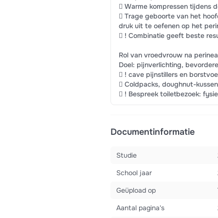
 Warme kompressen tijdens d
 Trage geboorte van het hoo
druk uit te oefenen op het per
 ! Combinatie geeft beste res
Rol van vroedvrouw na perinea
Doel: pijnverlichting, bevorde
 ! cave pijnstillers en borstv
 Coldpacks, doughnut-kussen, 
 ! Bespreek toiletbezoek: fysi
Documentinformatie
Studie
School jaar
Geüpload op
Aantal pagina's