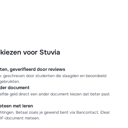
iezen voor Stuvia
n, geverifieerd door reviews
en: geschreven door studenten die slaagden en beoordeeld
gebruikten.
nder document
elfde geld direct een ander document kiezen dat beter past
meteen met leren
tingen. Betaal zoals je gewend bent via Bancontact, iDeal
PDF-document meteen.