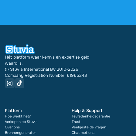
via je profiel.
4,6 sterren op Google en Trustpilot uit meer dan
2.000 reviews. De afgelopen 30 dagen zijn er
31289 documenten via Stuvia in meerdere landen
verkocht. En dat doen we al 16 jaar. Bij elk
document zie je bovendien de beoordeling en hoe
vaak het is verkocht.
Hét platform waar kennis en expertise geld
waard is.
© Stuvia International BV 2010-2026
Company Registration Number: 61965243
Platform
Hulp & Support
Hoe werkt het?
Tevredenheidsgarantie
Verkopen op Stuvia
Trust
Over ons
Veelgestelde vragen
Bronnengenerator
Chat met ons