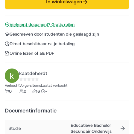
In winkelwagen
Verkeerd document? Gratis ruilen
Geschreven door studenten die geslaagd zijn
Direct beschikbaar na je betaling
Online lezen of als PDF
kaatdeherdt
Verkocht
Volgers
Items
Laatst verkocht
0
0
16
-
Documentinformatie
Educatieve Bachelor
Studie
Secundair Onderwijs