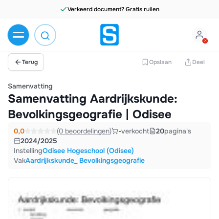
Verkeerd document? Gratis ruilen
Terug
Opslaan
Deel
Samenvatting
Samenvatting Aardrijkskunde:
Bevolkingsgeografie | Odisee
0,0
(0 beoordelingen)
-
verkocht
20
pagina's
2024/2025
Instelling
Odisee Hogeschool (Odisee)
Vak
Aardrijkskunde_ Bevolkingsgeografie