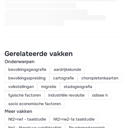
Gerelateerde vakken
Onderwerpen
bevolkingsgeografie
aardrijkskunde
bevolkingsspreiding
cartografie
choropletenkaarten
volkstellingen
migratie
stadsgeografia
fysische factoren
industriële revolutie
odisee h
socio economische factoren
Meer vakken
Nt2+ne1 - taalstudie
Nt2+ne2-1a taalstudie
Ne1 - literatuur-vakdidactiek
Psychopedagogiek