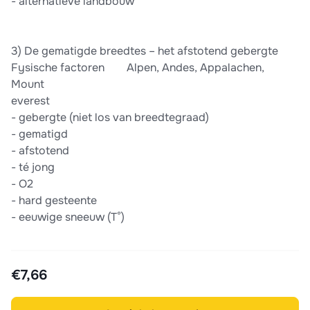
-​ alternatieve landbouw
3)​ De gematigde breedtes – het afstotend gebergte
Fysische factoren​ ​ ​ ​ ​ ​ ​ ​ Alpen, Andes, Appalachen,
Mount
everest
-​ gebergte (niet los van breedtegraad)
-​ gematigd
-​ afstotend
-​ té jong
-​ O2
-​ hard gesteente
-​ eeuwige sneeuw (T°)
€7,66