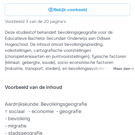
Bekijk voorbeeld
Voorbeeld 3 van de 20 pagina's
Deze studiestof behandelt bevolkingsgeografie voor de
Educatieve Bachelor Secundair Onderwijs aan Odisee
Hogeschool. De inhoud omvat bevolkingsspreiding,
volkstellingen, cartografische voorstellingen
(choropletenkaarten en puntvoorstellingen), fysische factoren
(klimaat, gebergte, koude), socio-economische factoren
(industrie, transport, steden), en bevolkingsevolutie na de
Meer zien
industriële revolutie. Het materiaal is ideaal voor
examenvoorbereiding en bevat praktische inzichten in het
geografische kubus-model en redenen voor
Voorbeeld van de inhoud
dichtheidsverschillen wereldwijd.
Aardrijkskunde: Bevolkingsgeografie
= sociaal ​ ​ -​ economie ​ -​ geografie
-​ bevolking
-​ migratie
-​ stadsgeografie