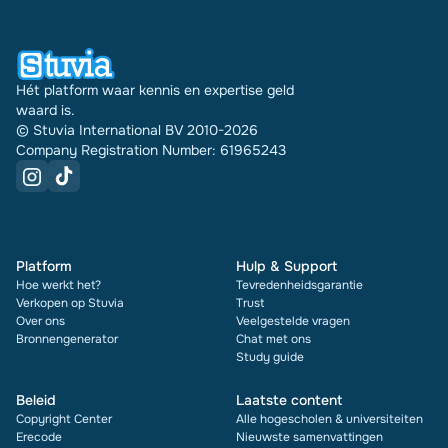
document zie je bovendien de beoordeling en hoe
vaak het is verkocht.
Hét platform waar kennis en expertise geld
waard is.
© Stuvia International BV 2010-2026
Company Registration Number: 61965243
Platform
Hulp & Support
Hoe werkt het?
Tevredenheidsgarantie
Verkopen op Stuvia
Trust
Over ons
Veelgestelde vragen
Bronnengenerator
Chat met ons
Study guide
Beleid
Laatste content
Copyright Center
Alle hogescholen & universiteiten
Erecode
Nieuwste samenvattingen