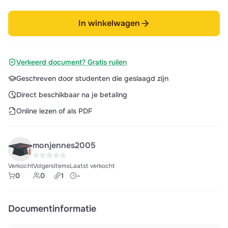
In winkelwagen
Verkeerd document? Gratis ruilen
Geschreven door studenten die geslaagd zijn
Direct beschikbaar na je betaling
Online lezen of als PDF
monjennes2005
Verkocht
Volgers
Items
Laatst verkocht
0
0
1
-
Documentinformatie