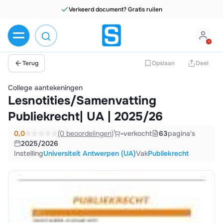
Terug
Opslaan
Deel
College aantekeningen
Lesnotities/Samenvatting
Publiekrecht| UA | 2025/26
0,0
(0 beoordelingen)
-
verkocht
63
pagina's
2025/2026
Instelling
Universiteit Antwerpen (UA)
Vak
Publiekrecht