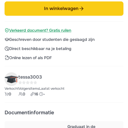
In winkelwagen
Verkeerd document? Gratis ruilen
Geschreven door studenten die geslaagd zijn
Direct beschikbaar na je betaling
Online lezen of als PDF
tessa3003
Verkocht
Volgers
Items
Laatst verkocht
0
0
16
-
Documentinformatie
Graduaat in de