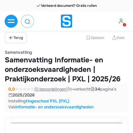
Terug
Opslaan
Deel
Samenvatting
Samenvatting Informatie- en
onderzoeksvaardigheden |
Praktijkonderzoek | PXL | 2025/26
0,0
(0 beoordelingen)
-
verkocht
34
pagina's
2025/2026
Instelling
Hogeschool PXL (PXL)
Vak
Informatie- en onderzoeksvaardigheden