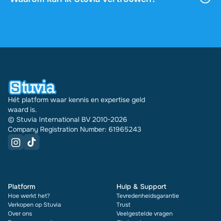
via je profiel.
4,6 sterren op Google en Trustpilot uit meer dan
2.000 reviews. De afgelopen 30 dagen zijn er
31542 documenten via Stuvia in meerdere landen
verkocht. En dat doen we al 16 jaar. Bij elk
document zie je bovendien de beoordeling en hoe
vaak het is verkocht.
Hét platform waar kennis en expertise geld
waard is.
© Stuvia International BV 2010-2026
Company Registration Number: 61965243
Platform
Hulp & Support
Hoe werkt het?
Tevredenheidsgarantie
Verkopen op Stuvia
Trust
Over ons
Veelgestelde vragen