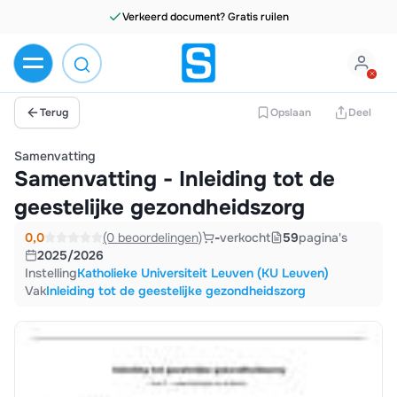
Terug
Opslaan
Deel
Samenvatting
Samenvatting - Inleiding tot de
geestelijke gezondheidszorg
0,0
(0 beoordelingen)
-
verkocht
59
pagina's
2025/2026
Instelling
Katholieke Universiteit Leuven (KU Leuven)
Vak
Inleiding tot de geestelijke gezondheidszorg