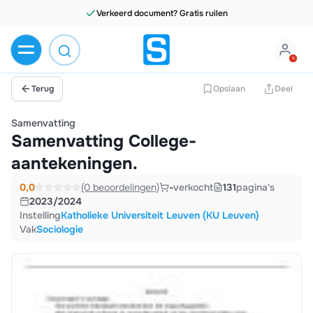
Verkeerd document? Gratis ruilen
Terug
Opslaan
Deel
Samenvatting
Samenvatting College-
aantekeningen.
0,0
(0 beoordelingen)
-
verkocht
131
pagina's
2023/2024
Instelling
Katholieke Universiteit Leuven (KU Leuven)
Vak
Sociologie