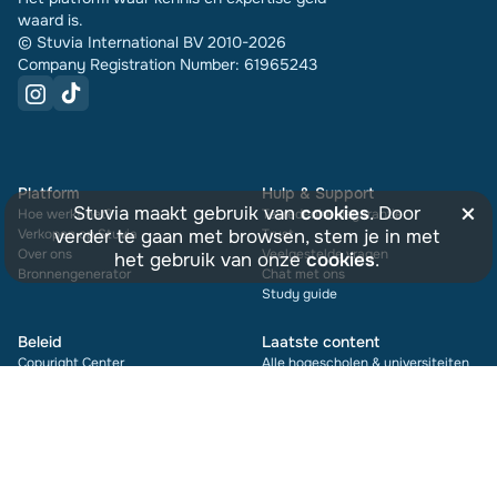
waard is.
© Stuvia International BV 2010-2026
Company Registration Number: 61965243
Platform
Hulp & Support
×
Stuvia maakt gebruik van
cookies
. Door
Hoe werkt het?
Tevredenheidsgarantie
verder te gaan met browsen, stem je in met
Verkopen op Stuvia
Trust
Over ons
Veelgestelde vragen
het gebruik van onze
cookies
.
Bronnengenerator
Chat met ons
Study guide
Beleid
Laatste content
Copyright Center
Alle hogescholen & universiteiten
Erecode
Nieuwste samenvattingen
€5,96
In winkelwagen
Gedragsregels
Nieuwste beoordelingen
Notice & Takedown
Stuvia wordt niet gesponsord door en werkt onafhankelijk van
hogescholen en/of universiteiten
Gebruiksvoorwaarden
Privacy Statement