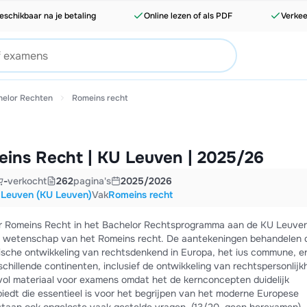
eschikbaar na je betaling
Online lezen of als PDF
Verkee
helor Rechten
Romeins recht
ins Recht | KU Leuven | 2025/26
-
verkocht
262
pagina's
2025/2026
t Leuven (KU Leuven)
Vak
Romeins recht
or Romeins Recht in het Bachelor Rechtsprogramma aan de KU Leuven
e wetenschap van het Romeins recht. De aantekeningen behandelen 
rische ontwikkeling van rechtsdenkend in Europa, het ius commune, e
chillende continenten, inclusief de ontwikkeling van rechtspersonlijk
vol materiaal voor examens omdat het de kernconcepten duidelijk
biedt die essentieel is voor het begrijpen van het moderne Europese