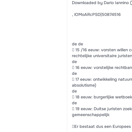
Downloaded by Dario Iannino (
, lOMoARcPSD|50874516
de de
 15 /16 eeuw: vorsten willen 
rechtelijke universitaire juris
de
 16 eeuw: vorstelijke rechtba
de
 17 eeuw: ontwikkeling natuurr
absolutisme)
de
 18 eeuw: burgerlijke wetboe
de
 19 eeuw: Duitse juristen zoek
gemeenschappelijk
Er bestaat dus een Europees 