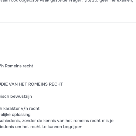
taan ook opgeloste vaak gestelde vragen. (13/20, geen herexamen)
/h Romeins recht
TUDIE VAN HET ROMEINS RECHT
orisch bewustzijn
 karakter v/h recht
elijke oplossing
schiedenis, zonder de kennis van het romeins recht mis je
iedenis om het recht te kunnen begrijpen