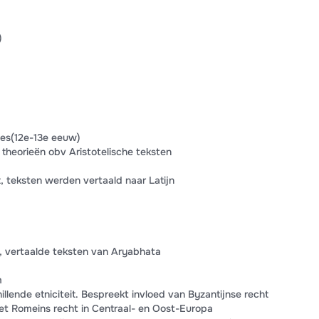
)
es(12e-13e eeuw)
 theorieën obv Aristotelische teksten
t, teksten werden vertaald naar Latijn
h, vertaalde teksten van Aryabhata
m
llende etniciteit. Bespreekt invloed van Byzantijnse recht
et Romeins recht in Centraal- en Oost-Europa