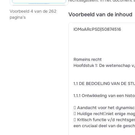
rechtssysteem. In het document s
Voorbeeld 4 van de 262
Voorbeeld van de inhoud
pagina's
lOMoARcPSD|50874516
Romeins recht
Hoofdstuk 1: De wetenschap v
1.1 DE BEDOELING VAN DE S
1.1.1 Ontwikkeling van een hist
 Aandacht voor het dynamisch
 Huidige rechtniet enige mog
 Kritisch functie v/d rechtsge
een cruciaal deel van de gesch