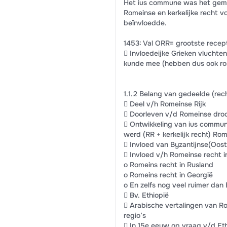
Het ius commune was het geme
Romeinse en kerkelijke recht 
beïnvloedde.
1453: Val ORR= grootste recept
 Invloedeijke Grieken vlucht
kunde mee (hebben dus ook ro
1.1.2 Belang van gedeelde (rec
 Deel v/h Romeinse Rijk
 Doorleven v/d Romeinse dr
 Ontwikkeling van ius commun
werd (RR + kerkelijk recht) Ro
 Invloed van Byzantijnse(Oos
 Invloed v/h Romeinse recht 
o Romeins recht in Rusland
o Romeins recht in Georgië
o En zelfs nog veel ruimer dan
 Bv. Ethiopië
 Arabische vertalingen van Rom
regio’s
 In 15e eeuw op vraag v/d Eth