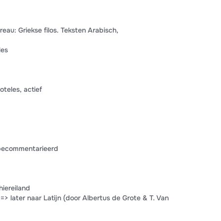
eau: Griekse filos. Teksten Arabisch,
les
teles, actief
: becommentarieerd
hiereiland
> later naar Latijn (door Albertus de Grote & T. Van