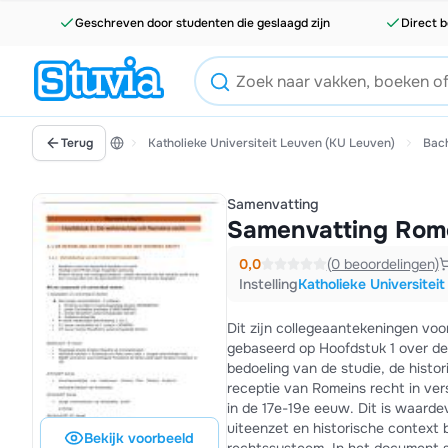
Geschreven door studenten die geslaagd zijn
Direct b
Terug
Katholieke Universiteit Leuven (KU Leuven)
Bac
Samenvatting
Samenvatting Rome
0,0
(0 beoordelingen)
Instelling
Katholieke Universitei
Dit zijn collegeaantekeningen vo
gebaseerd op Hoofdstuk 1 over d
bedoeling van de studie, de histo
receptie van Romeins recht in vers
in de 17e-19e eeuw. Dit is waarde
uiteenzet en historische context 
Bekijk voorbeeld