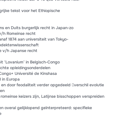
grijke tekst voor het Ethiopische
ans en Duits burgerlijk recht in Japan-zo
 v/h Romeinse recht
naf 1874 aan universiteit van Tokyo-
ndektenwissenschaft
ie v/h Japanse recht
eit ‘Lovanium’ in Belgisch-Congo
lichte opleidingsonderdelen
 Congo+ Université de Kinshasa
l in Europa
 en door feodaliteit verder opgedeeld verschil evolutie
ken
romeinse keizers zijn, Latijnse bisschoppen verspreiden
 overal gelijklopend geïnterpreteerd: specifieke
e