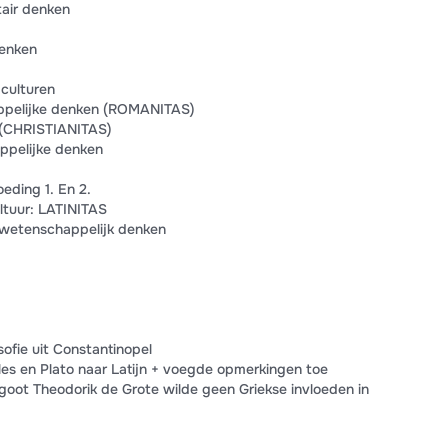
tair denken
denken
 culturen
appelijke denken (ROMANITAS)
e (CHRISTIANITAS)
appelijke denken
eding 1. En 2.
ultuur: LATINITAS
e wetenschappelijk denken
sofie uit Constantinopel
eles en Plato naar Latijn + voegde opmerkingen toe
ot Theodorik de Grote wilde geen Griekse invloeden in