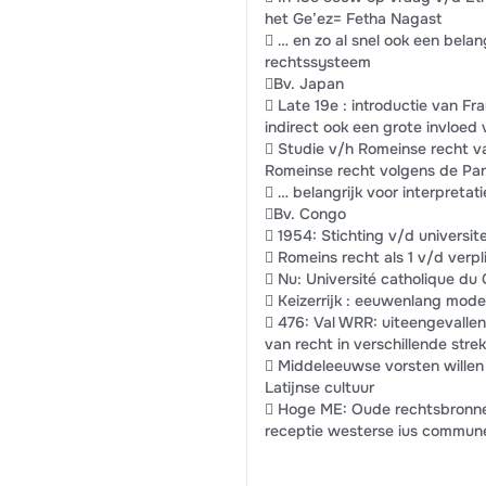
het Ge’ez= Fetha Nagast
 … en zo al snel ook een belan
rechtssysteem
Bv. Japan
 Late 19e : introductie van Fr
indirect ook een grote invloed
 Studie v/h Romeinse recht va
Romeinse recht volgens de Pa
 … belangrijk voor interpretat
Bv. Congo
 1954: Stichting v/d universit
 Romeins recht als 1 v/d verp
 Nu: Université catholique du
 Keizerrijk : eeuwenlang mode
 476: Val WRR: uiteengevallen
van recht in verschillende stre
 Middeleeuwse vorsten willen 
Latijnse cultuur
 Hoge ME: Oude rechtsbronnen
receptie westerse ius commun