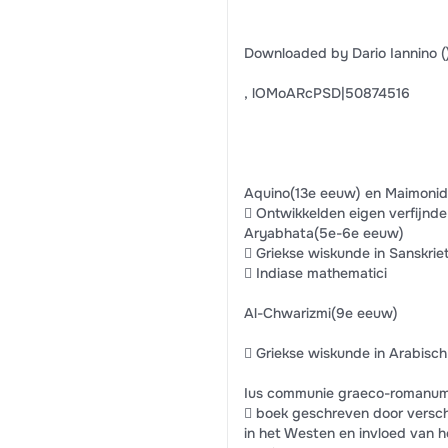
Downloaded by Dario Iannino (
, lOMoARcPSD|50874516
Aquino(13e eeuw) en Maimonid
 Ontwikkelden eigen verfijnde
Aryabhata(5e-6e eeuw)
 Griekse wiskunde in Sanskrie
 Indiase mathematici
Al-Chwarizmi(9e eeuw)
 Griekse wiskunde in Arabisc
Ius communie graeco-romanu
 boek geschreven door verschi
in het Westen en invloed van h