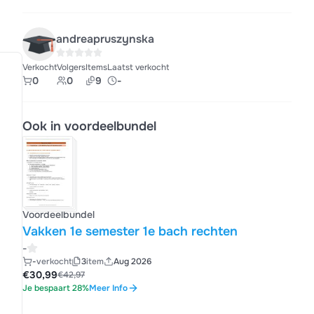
andreapruszynska
Verkocht
Volgers
Items
Laatst verkocht
0
0
9
-
Ook in voordeelbundel
Voordeelbundel
Vakken 1e semester 1e bach rechten
-
-
verkocht
3
item
Aug 2026
€30,99
€42,97
Je bespaart 28%
Meer Info