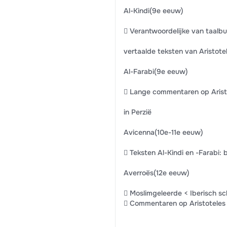
Al-Kindi(9e eeuw)
 Verantwoordelijke van taalbur
vertaalde teksten van Aristote
Al-Farabi(9e eeuw)
 Lange commentaren op Aristo
in Perzië
Avicenna(10e-11e eeuw)
 Teksten Al-Kindi en -Farabi
Averroës(12e eeuw)
 Moslimgeleerde < Iberisch sc
 Commentaren op Aristoteles =