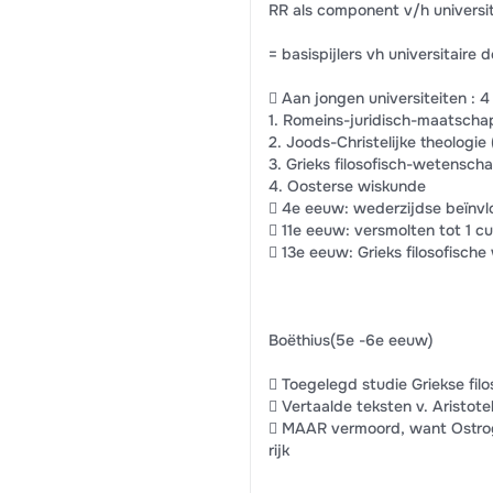
RR als component v/h universi
= basispijlers vh universitaire 
 Aan jongen universiteiten : 4
1. Romeins-juridisch-maatsch
2. Joods-Christelijke theologi
3. Grieks filosofisch-wetensch
4. Oosterse wiskunde
 4e eeuw: wederzijdse beïnvlo
 11e eeuw: versmolten tot 1 c
 13e eeuw: Grieks filosofisch
Boëthius(5e -6e eeuw)
 Toegelegd studie Griekse filo
 Vertaalde teksten v. Aristot
 MAAR vermoord, want Ostrogo
rijk