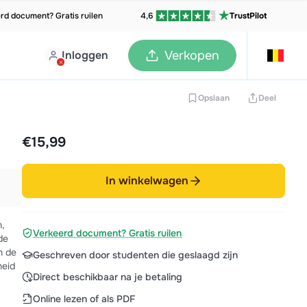
rd document? Gratis ruilen
4,6
TrustPilot
Inloggen
Verkopen
Opslaan
Deel
€15,99
In winkelwagen
,
Verkeerd document? Gratis ruilen
de
n de
Geschreven door studenten die geslaagd zijn
heid
Direct beschikbaar na je betaling
Online lezen of als PDF