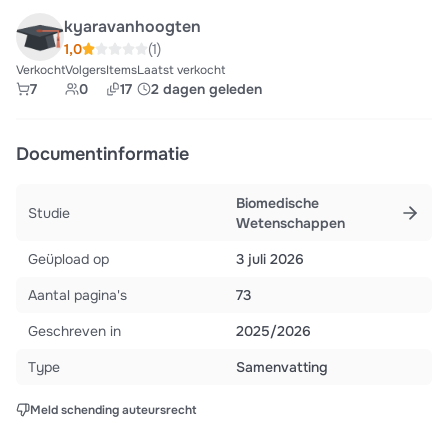
kyaravanhoogten
1,0
(1)
Verkocht
Volgers
Items
Laatst verkocht
7
0
17
2 dagen geleden
Documentinformatie
Biomedische
Studie
Wetenschappen
Geüpload op
3 juli 2026
Aantal pagina's
73
Geschreven in
2025/2026
Type
Samenvatting
Meld schending auteursrecht