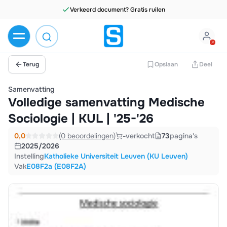
Terug
Opslaan
Deel
Samenvatting
Volledige samenvatting Medische
Sociologie | KUL | '25-'26
0,0
(0 beoordelingen)
-
verkocht
73
pagina's
2025/2026
Instelling
Katholieke Universiteit Leuven (KU Leuven)
Vak
E08F2a (E08F2A)