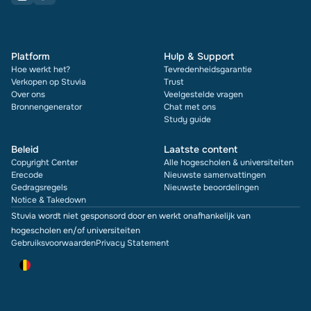
Platform
Hulp & Support
Hoe werkt het?
Tevredenheidsgarantie
Verkopen op Stuvia
Trust
Over ons
Veelgestelde vragen
Bronnengenerator
Chat met ons
Study guide
Beleid
Laatste content
Copyright Center
Alle hogescholen & universiteiten
Erecode
Nieuwste samenvattingen
Gedragsregels
Nieuwste beoordelingen
Notice & Takedown
Stuvia wordt niet gesponsord door en werkt onafhankelijk van
hogescholen en/of universiteiten
Gebruiksvoorwaarden
Privacy Statement