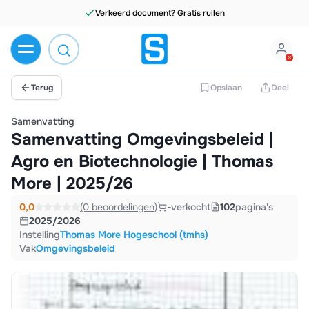
Verkeerd document? Gratis ruilen
Terug
Opslaan
Deel
Samenvatting
Samenvatting Omgevingsbeleid |
Agro en Biotechnologie | Thomas
More | 2025/26
0,0
(0 beoordelingen)
-
verkocht
102
pagina's
2025/2026
Instelling
Thomas More Hogeschool (tmhs)
Vak
Omgevingsbeleid