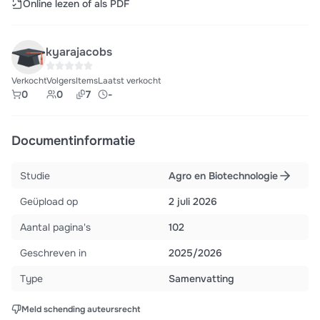
Online lezen of als PDF
kyarajacobs
Verkocht
Volgers
Items
Laatst verkocht
0
0
7
-
Documentinformatie
Studie
Agro en Biotechnologie
Geüpload op
2 juli 2026
Aantal pagina's
102
Geschreven in
2025/2026
Type
Samenvatting
Meld schending auteursrecht