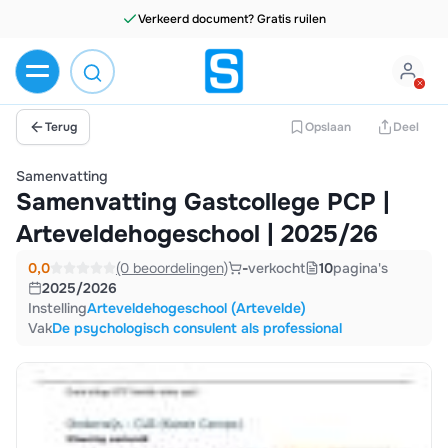
Verkeerd document? Gratis ruilen
Terug
Opslaan
Deel
Samenvatting
Samenvatting Gastcollege PCP |
Arteveldehogeschool | 2025/26
0,0
(0 beoordelingen)
-
verkocht
10
pagina's
2025/2026
Instelling
Arteveldehogeschool (Artevelde)
Vak
De psychologisch consulent als professional