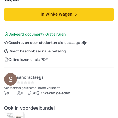
In winkelwagen
Verkeerd document? Gratis ruilen
Geschreven door studenten die geslaagd zijn
Direct beschikbaar na je betaling
Online lezen of als PDF
sandraclaeys
Verkocht
Volgers
Items
Laatst verkocht
1
0
38
3 weken geleden
Ook in voordeelbundel