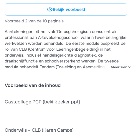
Bekijk voorbeeld
Voorbeeld 2 van de 10 pagina's
Aantekeningen uit het vak 'De psychologisch consulent als
professional' aan Arteveldehogeschool, waarin twee belangrijke
werkvelden worden behandeld. De eerste module bespreekt de
rol van CLB (Centrum voor Leerlingenbegeleiding) in het
onderwijs, inclusief handelsgerichte diagnostiek, de
draaischijffunctie en schoolversterkend werken. De tweede
module behandelt Tandem (Toeleiding en Aanmelding Na
Meer zien
Detentie En Meer) in het forensische veld, met focus op
indicatiestelling, motiveringswerk en netwerkaanpak voor
gedetineerden met geestelijkheidsproblematiek. Deze
Voorbeeld van de inhoud
aantekeningen bevatten praktische inzichten in beide
beroepscontexten en zijn waardevol voor begrip van de
Gastcollege PCP (bekijk zeker ppt)
psychologisch consulent als professional.
Onderwijs – CLB (Karen Camps)