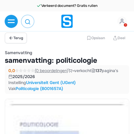
Terug
Opslaan
Deel
Samenvatting
samenvatting: politicologie
0,0
(0 beoordelingen)
-
verkocht
137
pagina's
2025/2026
Instelling
Universiteit Gent (UGent)
Vak
Politicologie (B001657A)