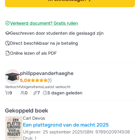
Verkeerd document? Gratis ruilen
Geschreven door studenten die geslaagd zijn
Direct beschikbaar na je betaling
Online lezen of als PDF
philippevanderhaeghe
5,0
(1)
Verkocht
Volgers
Items
Laatst verkocht
9
0
7
3 dagen geleden
Gekoppeld boek
Carl Devos
Een plattegrond van de macht 2025
Uitgever: 25 september 2025
ISBN: 9789020974508
Druk: 1