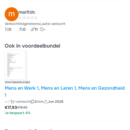
maritdc
Verkocht
Volgers
Items
Laatst verkocht
0
0
11
-
Ook in voordeelbundel
Voordeelbundel
Mens en Werk 1, Mens en Leren 1, Mens en Gezondheid
1
-
-
verkocht
2
item
Jun 2026
€17,93
€18,62
Je bespaart 4%