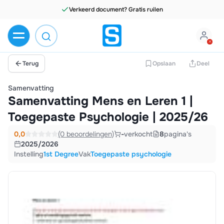
Verkeerd document? Gratis ruilen
Terug
Opslaan
Deel
Samenvatting
Samenvatting Mens en Leren 1 |
Toegepaste Psychologie | 2025/26
0,0
(0 beoordelingen)
-
verkocht
8
pagina's
2025/2026
Instelling
1st Degree
Vak
Toegepaste psychologie