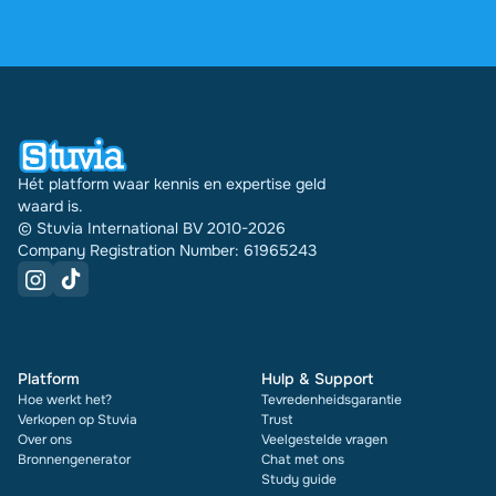
2.000 reviews. De afgelopen 30 dagen zijn er
31542 documenten via Stuvia in meerdere landen
verkocht. En dat doen we al 16 jaar. Bij elk
document zie je bovendien de beoordeling en hoe
vaak het is verkocht.
Hét platform waar kennis en expertise geld
waard is.
© Stuvia International BV 2010-2026
Company Registration Number: 61965243
Platform
Hulp & Support
Hoe werkt het?
Tevredenheidsgarantie
Verkopen op Stuvia
Trust
Over ons
Veelgestelde vragen
Bronnengenerator
Chat met ons
Study guide