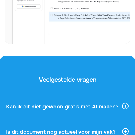
Veelgestelde vragen
Kan ik dit niet gewoon gratis met AI maken?
AI-tools geven je veel algemene informatie, maar ze
kennen je vak, je docent en de vragen op je examen
niet. Dit document is geschreven door een
Is dit document nog actueel voor mijn vak?