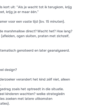
 kort uit: “Als je wacht tot ik terugkom, krijg
et, krijg je er maar één.”
mer voor een vaste tijd (bv. 15 minuten).
 de marshmallow direct? Wacht het? Hoe lang?
(afleiden, ogen sluiten, praten met zichzelf,
stematisch genoteerd en later geanalyseerd.
eel design?
derzoeker verandert het kind zélf niet, alleen
.
gedrag zoals het optreedt in die situatie.
veel kinderen wachten? welke strategieën
ties zoeken met latere uitkomsten
ties).