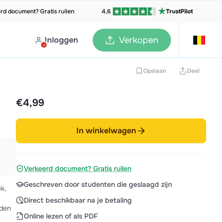
rd document? Gratis ruilen
4,6
TrustPilot
Inloggen
Verkopen
Opslaan
Deel
€4,99
In winkelwagen
Verkeerd document? Gratis ruilen
Geschreven door studenten die geslaagd zijn
k,
Direct beschikbaar na je betaling
lden
Online lezen of als PDF