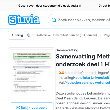
Geschreven door studenten die geslaagd zijn
Direct b
Terug
Katholieke Universiteit Leuven (KU Leuven)
Psy
Samenvatting
Samenvatting Meth
onderzoek deel 1 H
0,0
(0 beoordelingen)
Instelling
Katholieke Universitei
Vak
Methoden van het wetenscha
Deze studienotities behandelen h
Deel 1' aan de KU Leuven. De aan
observationeel design, survey des
Bekijk voorbeeld
zoals de klassieke Marshmallow-t