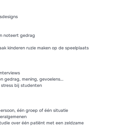
ksdesigns
n noteert gedrag
aak kinderen ruzie maken op de speelplaats
interviews
en gedrag, mening, gevoelens…
stress bij studenten
rsoon, één groep of één situatie
 veralgemenen
studie over één patiënt met een zeldzame