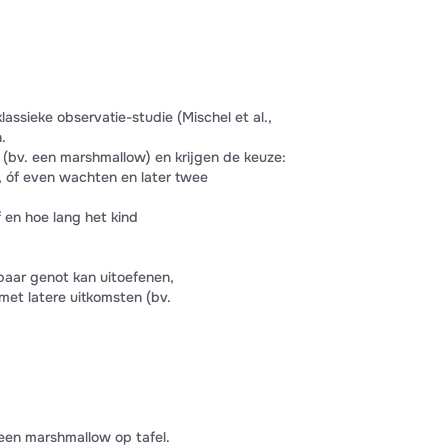
assieke observatie-studie (Mischel et al.,
.
j (bv. een marshmallow) en krijgen de keuze:
 óf even wachten en later twee
 en hoe lang het kind
lbaar genot kan uitoefenen,
et latere uitkomsten (bv.
 een marshmallow op tafel.