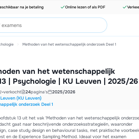
eschikbaar na je betaling
Online lezen of als PDF
Verkee
chologie
Methoden van het wetenschappelijk onderzoek Deel 1
oden van het wetenschappelijk
13 | Psychologie | KU Leuven | 2025/26
-
verkocht
24
pagina's
2025/2026
t Leuven (KU Leuven)
ppelijk onderzoek Deel 1
oofdstuk 13 uit het vak 'Methoden van het wetenschappelijk onderzoe
dacht gaat naar beschrijvende onderzoeksstrategieën, waaronder
ign, case study design en behavioural tasks, met praktische voorbee
est en de Experience Sampling Method. Ideaal voor het examen