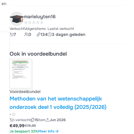
l en
marieluyten16
Verkocht
Volgers
Items
Laatst verkocht
7
0
134
3 dagen geleden
Ook in voordeelbundel
Voordeelbundel
Methoden van het wetenschappelijk
onderzoek deel 1 volledig (2025/2026)
-
-
verkocht
15
item
Jun 2026
€49,99
€74,85
Je bespaart 33%
Meer Info