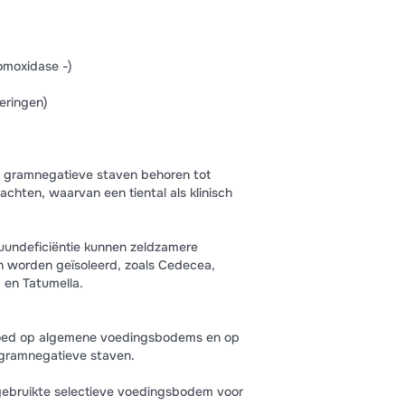
omoxidase -)
eringen)
e gramnegatieve staven behoren tot
chten, waarvan een tiental als klinisch
muundeficiëntie kunnen zeldzamere
 worden geïsoleerd, zoals Cedecea,
a en Tatumella.
goed op algemene voedingsbodems en op
 gramnegatieve staven.
ebruikte selectieve voedingsbodem voor