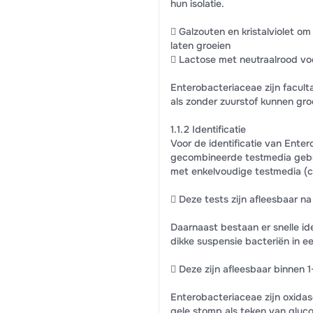
hun isolatie.
 Galzouten en kristalviolet om
laten groeien
 Lactose met neutraalrood voor
Enterobacteriaceae zijn facult
als zonder zuurstof kunnen gro
1.1.2 Identificatie
Voor de identificatie van Ente
gecombineerde testmedia gebru
met enkelvoudige testmedia (ci
 Deze tests zijn afleesbaar na
Daarnaast bestaan er snelle id
dikke suspensie bacteriën in e
 Deze zijn afleesbaar binnen 1
Enterobacteriaceae zijn oxidase
gele stomp als teken van gluc