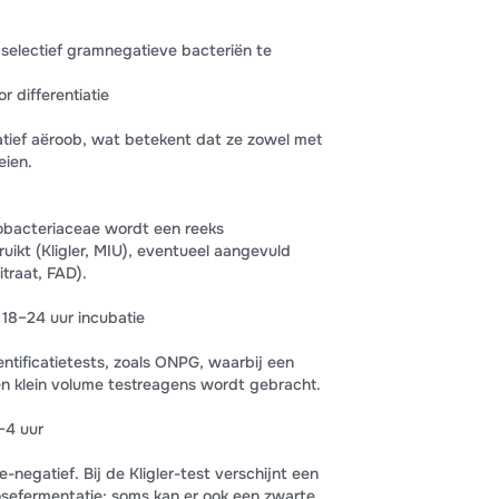
 selectief gramnegatieve bacteriën te
 differentiatie
atief aëroob, wat betekent dat ze zowel met
eien.
robacteriaceae wordt een reeks
ikt (Kligler, MIU), eventueel aangevuld
traat, FAD).
 18–24 uur incubatie
entificatietests, zoals ONPG, waarbij een
en klein volume testreagens wordt gebracht.
–4 uur
-negatief. Bij de Kligler-test verschijnt een
osefermentatie; soms kan er ook een zwarte