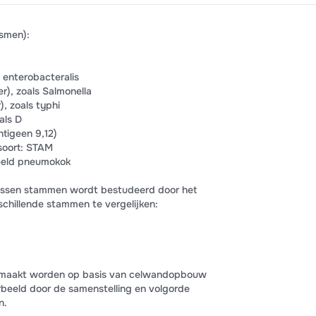
ismen):
ls enterobacteralis
r), zoals Salmonella
), zoals typhi
als D
ntigeen 9,12)
soort: STAM
beeld pneumokok
tussen stammen wordt bestudeerd door het
chillende stammen te vergelijken:
emaakt worden op basis van celwandopbouw
rbeeld door de samenstelling en volgorde
n.