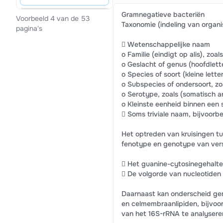
Gramnegatieve bacteriën
Voorbeeld 4 van de 53
Taxonomie (indeling van organ
pagina's
 Wetenschappelijke naam
o Familie (eindigt op alis), zoa
o Geslacht of genus (hoofdlette
o Species of soort (kleine letter
o Subspecies of ondersoort, zo
o Serotype, zoals (somatisch a
o Kleinste eenheid binnen een 
 Soms triviale naam, bijvoor
Het optreden van kruisingen 
fenotype en genotype van vers
 Het guanine-cytosinegehalte
 De volgorde van nucleotiden
Daarnaast kan onderscheid g
en celmembraanlipiden, bijvoo
van het 16S-rRNA te analysere