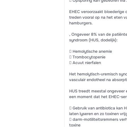
 Opsporing kan gebeuren via 
EHEC veroorzaakt bloederige di
treden vooral op na het eten v
hamburgers.
, Ongeveer 8% van de patiënte
syndroom (HUS, dodelijk):
 Hemolytische anemie
 Trombocytopenie
 Acuut nierfalen
Het hemolytisch-uremisch syn
vasculair endotheel na absorpt
HUS treedt meestal ongeveer e
een moment dat het EHEC-serot
 Gebruik van antibiotica kan
laten lyseren en zo toxinen vri
 darm-motiliteitsremmers verh
toxine