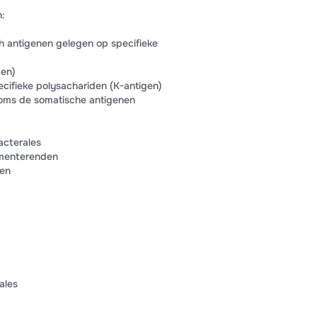
:
h antigenen gelegen op specifieke
gen)
cifieke polysachariden (K-antigen)
oms de somatische antigenen
acterales
rmenterenden
ben
ales