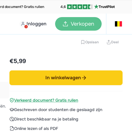
rd document? Gratis ruilen
4,6
TrustPilot
Inloggen
Verkopen
Opslaan
Deel
€5,99
In winkelwagen
Verkeerd document? Gratis ruilen
iën.
Geschreven door studenten die geslaagd zijn
Direct beschikbaar na je betaling
Online lezen of als PDF