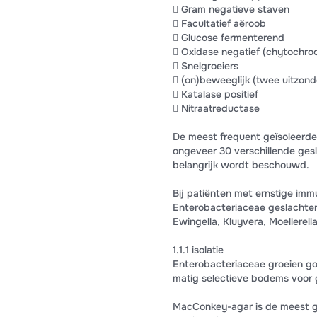
 Gram negatieve staven
 Facultatief aëroob
 Glucose fermenterend
 Oxidase negatief (chytochro
 Snelgroeiers
 (on)beweeglijk (twee uitzond
 Katalase positief
 Nitraatreductase
De meest frequent geïsoleerd
ongeveer 30 verschillende gesla
belangrijk wordt beschouwd.
Bij patiënten met ernstige im
Enterobacteriaceae geslachten
Ewingella, Kluyvera, Moellerell
1.1.1 isolatie
Enterobacteriaceae groeien 
matig selectieve bodems voor
MacConkey-agar is de meest g