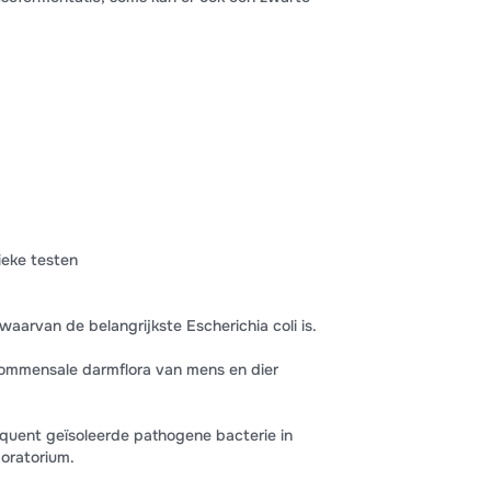
ieke testen
 waarvan de belangrijkste Escherichia coli is.
 commensale darmflora van mens en dier
requent geïsoleerde pathogene bacterie in
boratorium.