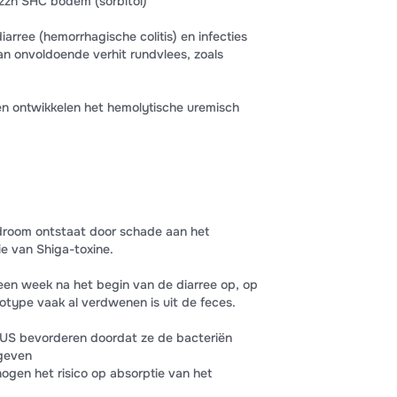
zzn SHC bodem (sorbitol)
arree (hemorrhagische colitis) en infecties
an onvoldoende verhit rundvlees, zoals
n ontwikkelen het hemolytische uremisch
droom ontstaat door schade aan het
ie van Shiga-toxine.
en week na het begin van de diarree op, op
ype vaak al verdwenen is uit de feces.
 HUS bevorderen doordat ze de bacteriën
jgeven
ogen het risico op absorptie van het