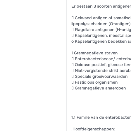
Er bestaan 3 soorten antigenen
 Celwand antigen of somatisc
lipopolysachariden (O-antigen)
 Flagellaire antigenen (H-anti
 Kapselantigenen, meestal spe
o Kapselantigenen bedekken s
1 Gramnegatieve staven
 Enterobacteriaceae/ enterib
 Oxidase positief, glucose fe
 Niet-vergistende strikt aero
 Speciale groeivoorwaarden
 Fastidious organismen
 Gramnegatieve anaeroben
1.1 Familie van de enterobacter
,Hoofdeigenschappen: