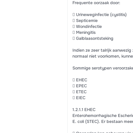
Frequente oorzaak door:
 Urineweginfectie (cystitis)
 Septicemie
 Wondinfectie
 Meningitis
 Galblaasontsteking
Indien ze zeer talrijk aanwezig 
normaal niet voorkomen, kunne
Sommige serotypen veroorzake
 EHEC
 EPEC
 ETEC
 EIEC
1.2.1.1 EHEC
Enterohemorrhagische Escheric
E. coli (STEC). Er bestaan mee