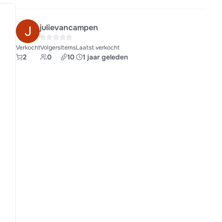
julievancampen
Verkocht
Volgers
Items
Laatst verkocht
2
0
10
1 jaar geleden