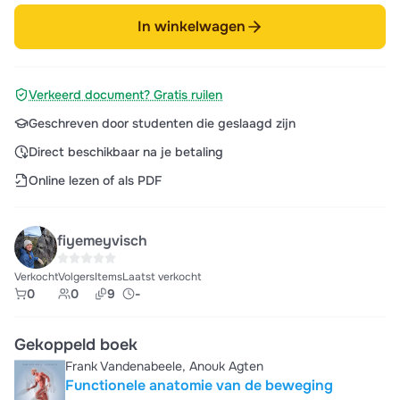
In winkelwagen
Verkeerd document? Gratis ruilen
Geschreven door studenten die geslaagd zijn
Direct beschikbaar na je betaling
Online lezen of als PDF
fiyemeyvisch
Verkocht
Volgers
Items
Laatst verkocht
0
0
9
-
Gekoppeld boek
Frank Vandenabeele, Anouk Agten
Functionele anatomie van de beweging