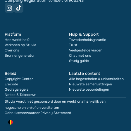
Company Registration Number: 61965243
Platform
Hulp & Support
Hoe werkt het?
Tevredenheidsgarantie
Verkopen op Stuvia
Trust
Over ons
Veelgestelde vragen
Bronnengenerator
Chat met ons
Study guide
Beleid
Laatste content
Copyright Center
Alle hogescholen & universiteiten
Erecode
Nieuwste samenvattingen
Gedragsregels
Nieuwste beoordelingen
Notice & Takedown
Stuvia wordt niet gesponsord door en werkt onafhankelijk van
hogescholen en/of universiteiten
Gebruiksvoorwaarden
Privacy Statement