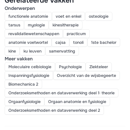
Gerelateerde vakken
Onderwerpen
functionele anatomie
voet en enkel
osteologie
tarsus
myologie
kinesitherapie
revalidatiewetenschappen
practicum
anatomie voetwortel
cajsa
tonoli
1ste bachelor
kine
ku leuven
samenvatting
Meer vakken
Moleculaire celbiologie
Psychologie
Ziekteleer
Inspanningsfysiologie
Overzicht van de wijsbegeerte
Biomechanica 2
Onderzoeksmethoden en dataverwerking deel 1: theorie
Orgaanfysiologie
Orgaan anatomie en fysiologie
Onderzoeksmethoden en dataverwerking deel 2