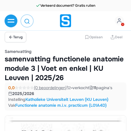
Verkeerd document? Gratis ruilen
Terug
Opslaan
Deel
Samenvatting
samenvatting functionele anatomie
module 3 | Voet en enkel | KU
Leuven | 2025/26
0,0
(0 beoordelingen)
-
verkocht
11
pagina's
2025/2026
Instelling
Katholieke Universiteit Leuven (KU Leuven)
Vak
Functionele anatomie m.i.v. practicum (L01A4D)