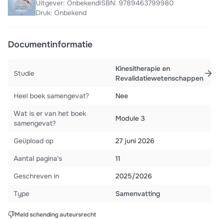
Uitgever: Onbekend
ISBN: 9789463799980
Druk: Onbekend
Documentinformatie
Kinesitherapie en
Studie
Revalidatiewetenschappen
Heel boek samengevat?
Nee
Wat is er van het boek
Module 3
samengevat?
Geüpload op
27 juni 2026
Aantal pagina's
11
Geschreven in
2025/2026
Type
Samenvatting
Meld schending auteursrecht