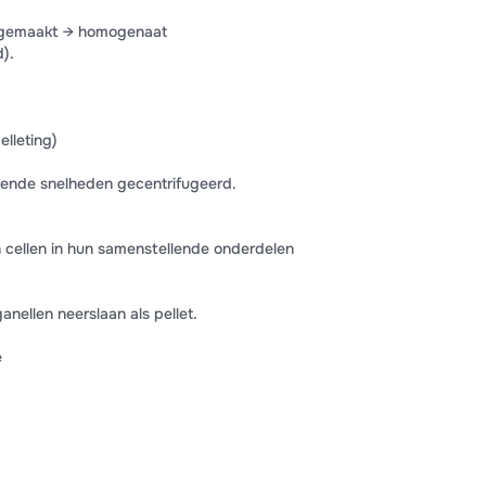
kgemaakt → homogenaat
).
elleting)
lende snelheden gecentrifugeerd.
n cellen in hun samenstellende onderdelen
anellen neerslaan als pellet.
e