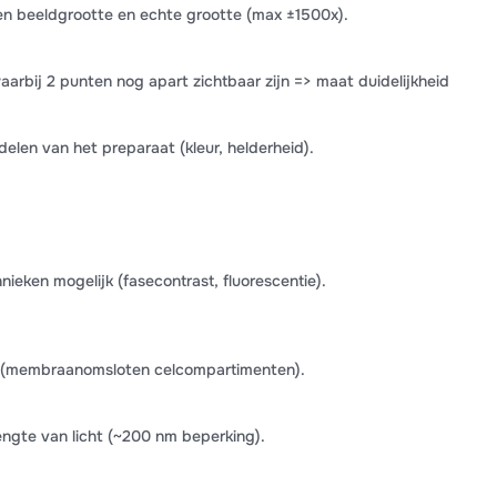
en beeldgrootte en echte grootte (max ±1500x).
aarbij 2 punten nog apart zichtbaar zijn => maat duidelijkheid
delen van het preparaat (kleur, helderheid).
nieken mogelijk (fasecontrast, fluorescentie).
in (membraanomsloten celcompartimenten).
engte van licht (~200 nm beperking).