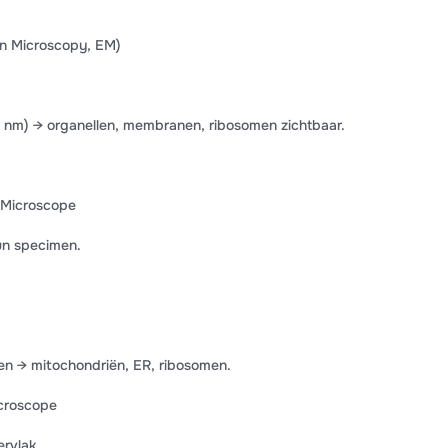
on Microscopy, EM)
,1 nm) → organellen, membranen, ribosomen zichtbaar.
n Microscope
un specimen.
en → mitochondriën, ER, ribosomen.
icroscope
rvlak.