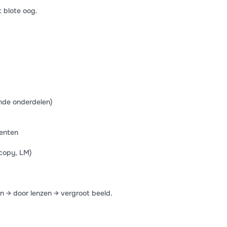
t blote oog.
nde onderdelen)
enten
scopy, LM)
n → door lenzen → vergroot beeld.