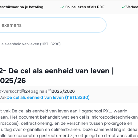
eschikbaar na je betaling
Online lezen of als PDF
Verkee
l als eenheid van leven (11BTL3230)
- De cel als eenheid van leven |
2025/26
-
verkocht
24
pagina's
2025/2026
Vak
De cel als eenheid van leven (11BTL3230)
t vak De cel als eenheid van leven aan Hogeschool PXL, waarin
staan. Het document behandelt wat een cel is, microscopietechnieken
roscopie), celfractionering, en de verschillen tussen prokaryote en
uitleg over organellen en celmembranen. Deze samenvatting is ideaa
le kernconcepten gestructureerd zijn uitgelegd en direct aansluiten