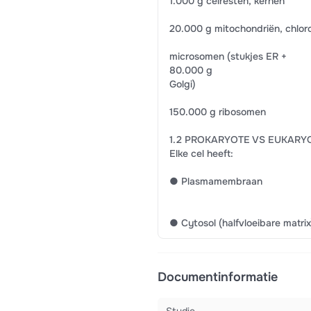
1.000 g celresten, kernen
20.000 g mitochondriën, chlor
microsomen (stukjes ER +
80.000 g
Golgi)
150.000 g ribosomen
1.2 PROKARYOTE VS EUKARY
Elke cel heeft:
● Plasmamembraan
● Cytosol (halfvloeibare matrix
Documentinformatie
Studie