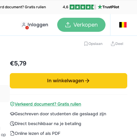
rd document? Gratis ruilen
4,6
TrustPilot
Inloggen
Verkopen
Opslaan
Deel
€5,79
In winkelwagen
Verkeerd document? Gratis ruilen
Geschreven door studenten die geslaagd zijn
Direct beschikbaar na je betaling
l
Online lezen of als PDF
 op