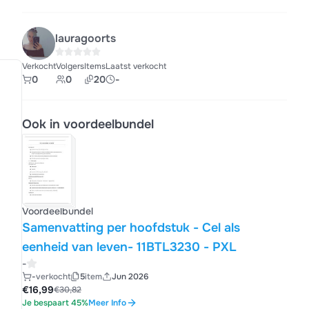
lauragoorts
Verkocht
Volgers
Items
Laatst verkocht
0
0
20
-
Ook in voordeelbundel
Voordeelbundel
Samenvatting per hoofdstuk - Cel als
eenheid van leven- 11BTL3230 - PXL
-
-
verkocht
5
item
Jun 2026
€16,99
€30,82
Je bespaart 45%
Meer Info