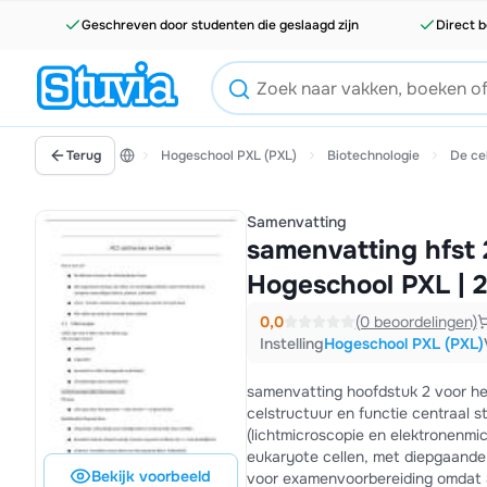
Geschreven door studenten die geslaagd zijn
Direct b
Terug
Hogeschool PXL (PXL)
Biotechnologie
De ce
Samenvatting
samenvatting hfst 2
Hogeschool PXL | 
0,0
(0 beoordelingen)
Instelling
Hogeschool PXL (PXL)
samenvatting hoofdstuk 2 voor he
celstructuur en functie centraal 
(lichtmicroscopie en elektronenmic
eukaryote cellen, met diepgaande 
Bekijk voorbeeld
voor examenvoorbereiding omdat al