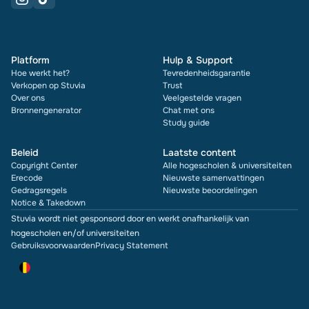
Platform
Hulp & Support
Hoe werkt het?
Tevredenheidsgarantie
Verkopen op Stuvia
Trust
Over ons
Veelgestelde vragen
Bronnengenerator
Chat met ons
Study guide
Beleid
Laatste content
Copyright Center
Alle hogescholen & universiteiten
Erecode
Nieuwste samenvattingen
Gedragsregels
Nieuwste beoordelingen
Notice & Takedown
Stuvia wordt niet gesponsord door en werkt onafhankelijk van
hogescholen en/of universiteiten
Gebruiksvoorwaarden
Privacy Statement