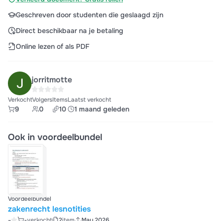
Geschreven door studenten die geslaagd zijn
Direct beschikbaar na je betaling
Online lezen of als PDF
jorritmotte
Verkocht
Volgers
Items
Laatst verkocht
9
0
10
1 maand geleden
Ook in voordeelbundel
Voordeelbundel
zakenrecht lesnotities
-
-
verkocht
2
item
May 2026