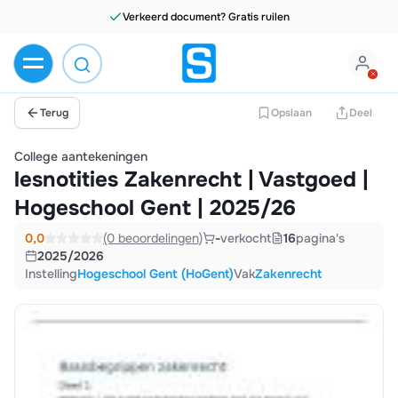
Verkeerd document? Gratis ruilen
Terug
Opslaan
Deel
College aantekeningen
lesnotities Zakenrecht | Vastgoed |
Hogeschool Gent | 2025/26
0,0
(0 beoordelingen)
-
verkocht
16
pagina's
2025/2026
Instelling
Hogeschool Gent (HoGent)
Vak
Zakenrecht