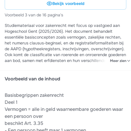
Bekijk voorbeeld
Voorbeeld 3 van de 16 pagina's
Studiemateriaal voor zakenrecht met focus op vastgoed aan
Hogeschool Gent (2025/2026). Het document behandelt
essentiële basisconcepten zoals vermogen, zakelijke rechten,
het numerus clausus-beginsel, en de registratieformaliteiten bij
de AAPD (hypotheekregisters, inschrijvingen, overschrijvingen).
Ook komt de classificatie van roerende en onroerende goederen
aan bod, samen met erfdiensten en hun verschillende
Meer zien
vestigingsvormen. Ideaal ter voorbereiding op examens - alle
kernbegrippen duidelijk uitgelegd met juridische verwijzingen
naar het Burgerlijk Wetboek.
Voorbeeld van de inhoud
Basisbegrippen zakenrecht
Deel 1
Vermogen = alle in geld waarneembare goederen waar
een persoon over
beschikt Art. 3.35
- Een persoon heeft maar 1 vermogen