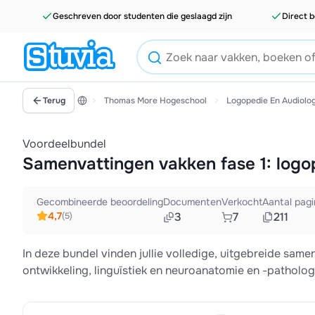
Geschreven door studenten die geslaagd zijn
Direct b
Terug
Thomas More Hogeschool
Logopedie En Audiolog
Voordeelbundel
Samenvattingen vakken fase 1: logop
Gecombineerde beoordeling
Documenten
Verkocht
Aantal pagi
4,7
3
7
211
(5)
In deze bundel vinden jullie volledige, uitgebreide sa
ontwikkeling, linguïstiek en neuroanatomie en -patho
Hogeschool te Antwerpen ().