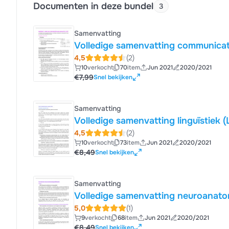
Documenten in deze bundel
3
Samenvatting
Volledige samenvatting communicati
4,5
(2)
10
verkocht
70
item
Jun 2021
2020/2021
€7,99
Snel bekijken
Samenvatting
Volledige samenvatting linguïstiek (
4,5
(2)
10
verkocht
73
item
Jun 2021
2020/2021
€8,49
Snel bekijken
Samenvatting
Volledige samenvatting neuroanatom
5,0
(1)
9
verkocht
68
item
Jun 2021
2020/2021
€8,49
Snel bekijken