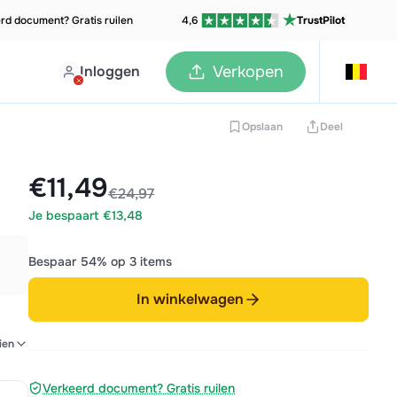
rd document? Gratis ruilen
4,6
TrustPilot
Inloggen
Verkopen
Opslaan
Deel
€11,49
€24,97
Je bespaart €13,48
Bespaar 54% op 3 items
In winkelwagen
ien
Verkeerd document? Gratis ruilen