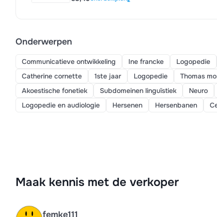
Onderwerpen
Communicatieve ontwikkeling
Ine francke
Logopedie
Catherine cornette
1ste jaar
Logopedie
Thomas mor
Akoestische fonetiek
Subdomeinen linguïstiek
Neuro
Logopedie en audiologie
Hersenen
Hersenbanen
Ce
Maak kennis met de verkoper
femke111