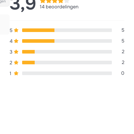
3,9
gen
14 beoordelingen
5
5
5
4
2
3
2
2
0
1