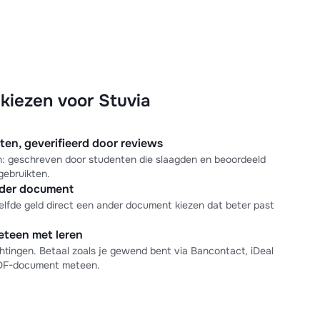
iezen voor Stuvia
n, geverifieerd door reviews
en: geschreven door studenten die slaagden en beoordeeld
gebruikten.
nder document
elfde geld direct een ander document kiezen dat beter past
meteen met leren
tingen. Betaal zoals je gewend bent via Bancontact, iDeal
PDF-document meteen.