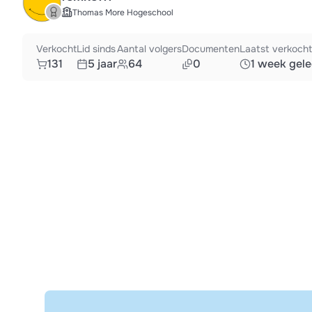
Thomas More Hogeschool
Verkocht
Lid sinds
Aantal volgers
Documenten
Laatst verkocht
131
5 jaar
64
0
1 week gel