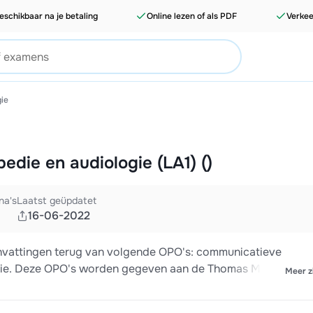
eschikbaar na je betaling
Online lezen of als PDF
Verkee
ie
edie en audiologie (LA1) ()
na's
Laatst geüpdatet
16-06-2022
menvattingen terug van volgende OPO's: communicatieve
logie. Deze OPO's worden gegeven aan de Thomas More
Meer z