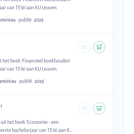
jaar van TEW aan KU Leuven.
aminiau
•
publié
2025
t het boek 'Financieel boekhouden'
jaar van TEW aan KU Leuven.
aminiau
•
publié
2025
1
uit het boek 'Economie - een
t eerste bachelorjaar van TEW aan KU