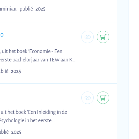
aminiau
•
publié
2025
 0
 uit het boek 'Economie - Een
t eerste bachelorjaar van TEW aan KU
blié
2025
it het boek 'Een Inleiding in de
Psychologie in het eerste
blié
2025