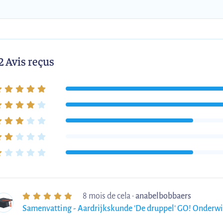
2 Avis reçus
8 mois de cela
•
anabelbobbaers
Samenvatting - Aardrijkskunde 'De druppel' GO! Onderwi