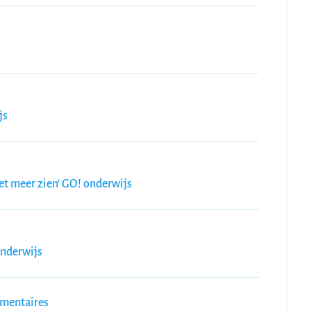
js
et meer zien' GO! onderwijs
Onderwijs
mmentaires