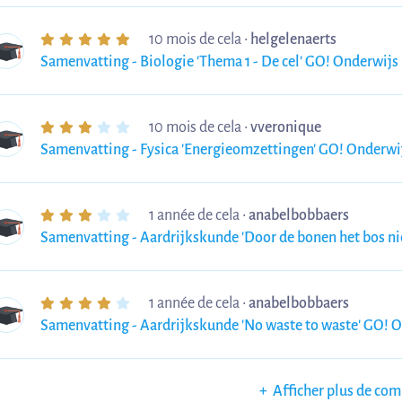
10 mois de cela
•
helgelenaerts
Samenvatting - Biologie 'Thema 1 - De cel' GO! Onderwijs
10 mois de cela
•
vveronique
Samenvatting - Fysica 'Energieomzettingen' GO! Onderwi
1 année de cela
•
anabelbobbaers
Samenvatting - Aardrijkskunde 'Door de bonen het bos ni
1 année de cela
•
anabelbobbaers
Samenvatting - Aardrijkskunde 'No waste to waste' GO! 
+
Afficher plus de co