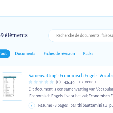
49
éléments
Tout
Documents
Fiches de révision
Packs
Samenvatting - Economisch Engels 'Vocabu
€
(0)
0x vendu
6,49
Dit document is een samenvatting van Vocabular
'Economisch Engels I' voor het vak Economisch En
TEW aan KU Leuven.
Resume
• 8 pages •
par
thibauttaminiau
•
pu
i