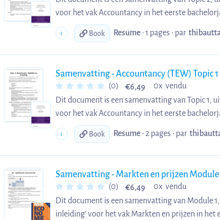
voor het vak Accountancy in het eerste bachelor
Resume
• 1 pages •
par
thibautt
i
Book
Samenvatting - Accountancy (TEW) Topic 1
€
(0)
0x vendu
6,49
Dit document is een samenvatting van Topic 1, ui
voor het vak Accountancy in het eerste bachelor
Resume
• 2 pages •
par
thibautt
i
Book
Samenvatting - Markten en prijzen Module 
€
(0)
0x vendu
6,49
Dit document is een samenvatting van Module 1, 
inleiding' voor het vak Markten en prijzen in he