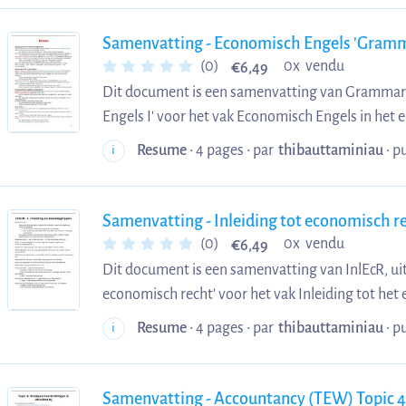
Samenvatting - Economisch Engels 'Gramm
€
(0)
0x vendu
6,49
Dit document is een samenvatting van Grammar: 
Engels I' voor het vak Economisch Engels in het
Leuven.
Resume
• 4 pages •
par
thibauttaminiau
•
pu
i
Samenvatting - Inleiding tot economisch re
€
(0)
0x vendu
6,49
Dit document is een samenvatting van InlEcR, uit 
economisch recht' voor het vak Inleiding tot het 
bachelorjaar van TEW aan KU Leuven.
Resume
• 4 pages •
par
thibauttaminiau
•
pu
i
Samenvatting - Accountancy (TEW) Topic 4