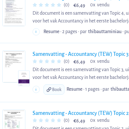
€
(0)
0x vendu
6,49
Dit document is een samenvatting van Topic 4, u
voor het vak Accountancy in het eerste bachelor
Resume
• 2 pages •
par
thibauttaminiau
•
pu
i
Samenvatting - Accountancy (TEW) Topic 3
€
(0)
0x vendu
6,49
Dit document is een samenvatting van Topic 3, ui
voor het vak Accountancy in het eerste bachelor
Resume
• 1 pages •
par
thibautt
i
Book
Samenvatting - Accountancy (TEW) Topic 2
€
(0)
0x vendu
6,49
Dit document is een samenvatting van Topic 2, ui