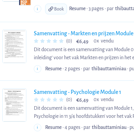
Leuven.
Resume
• 3 pages •
par
thibautt
i
Book
Samenvatting - Markten en prijzen Module
€
(0)
0x vendu
6,49
Dit document is een samenvatting van Module 0,
inleiding' voor het vak Markten en prijzen in he
Leuven.
Resume
• 2 pages •
par
thibauttaminiau
•
pu
i
Samenvatting - Psychologie Module 1
€
(0)
0x vendu
6,49
Dit document is een samenvatting van Module 1, u
Psychologie in 11 3/4 hoofdstukken' voor het vak 
bachelorjaar van TEW aan KU Leuven.
Resume
• 4 pages •
par
thibauttaminiau
•
pu
i