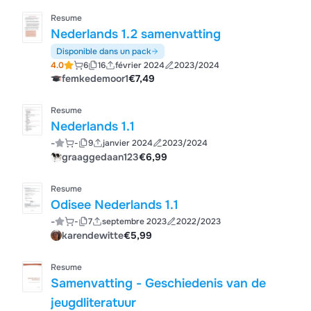
Resume
Nederlands 1.2 samenvatting
Disponible dans un pack
4.0
6
16
février 2024
2023/2024
femkedemoor1
€7,49
Resume
Nederlands 1.1
-
-
9
janvier 2024
2023/2024
graaggedaan123
€6,99
Resume
Odisee Nederlands 1.1
-
-
7
septembre 2023
2022/2023
karendewitte
€5,99
Resume
Samenvatting - Geschiedenis van de
jeugdliteratuur