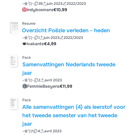
-
-
39
juin 2023
2022/2023
indybosmans
€10,99
Resume
Overzicht Poëzie verleden - heden
-
-
1
juin 2023
2022/2023
ivakante
€4,99
Pack
Samenvattingen Nederlands tweede
jaar
-
-
2
avril 2023
FemmieBaeyens
€11,99
Pack
Alle samenvattingen (4) als leerstof voor
het tweede semester van het tweede
jaar
-
1
4
avril 2023