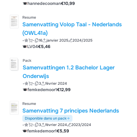
hannedecooman
€10,99
Resume
Samenvatting Volop Taal - Nederlands
(OWL41a)
-
-
16
janvier 2025
2024/2025
LV04
€5,46
Pack
Samenvattingen 1.2 Bachelor Lager
Onderwijs
-
-
3
février 2024
femkedemoor1
€12,99
Resume
Samenvatting 7 principes Nederlands
Disponible dans un pack
-
-
3
février 2024
2023/2024
femkedemoor1
€5,59