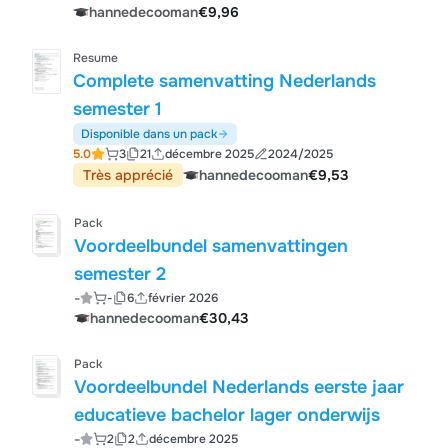
hannedecooman
€9,96
Resume
Complete samenvatting Nederlands
semester 1
Disponible dans un pack
5.0
3
21
décembre 2025
2024/2025
Très apprécié
hannedecooman
€9,53
Pack
Voordeelbundel samenvattingen
semester 2
-
-
6
février 2026
hannedecooman
€30,43
Pack
Voordeelbundel Nederlands eerste jaar
educatieve bachelor lager onderwijs
-
2
2
décembre 2025