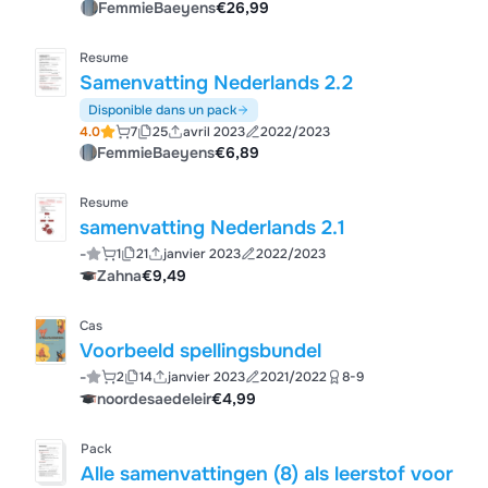
FemmieBaeyens
€26,99
Resume
Samenvatting Nederlands 2.2
Disponible dans un pack
4.0
7
25
avril 2023
2022/2023
FemmieBaeyens
€6,89
Resume
samenvatting Nederlands 2.1
-
1
21
janvier 2023
2022/2023
Zahna
€9,49
Cas
Voorbeeld spellingsbundel
-
2
14
janvier 2023
2021/2022
8-9
noordesaedeleir
€4,99
Pack
Alle samenvattingen (8) als leerstof voor