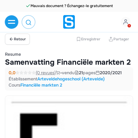
Mauvais document ? Échangez-le gratuitement
Retour
Enregistrer
Partager
Resume
Samenvatting Financiële markten 2
0,0
(0 revues)
-
vendu
21
pages
2020/2021
Établissement
Arteveldehogeschool (Artevelde)
Cours
Financiële markten 2