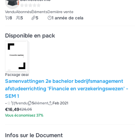
Vendu
Abonnés
Éléments
Dernière vente
8
5
5
1 année de cela
Disponible en pack
Package deal
Samenvattingen 2e bachelor bedrijfsmanagement
afstudeerrichting 'Financie en verzekeringswezen' -
SEM 1
-
1
vendu
5
élément
Feb 2021
€16,49
€26,05
Vous économisez 37%
Infos sur le Document